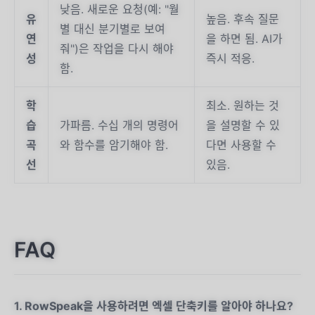
낮음. 새로운 요청(예: "월
유
높음. 후속 질문
별 대신 분기별로 보여
연
을 하면 됨. AI가
줘")은 작업을 다시 해야
성
즉시 적응.
함.
학
최소. 원하는 것
습
가파름. 수십 개의 명령어
을 설명할 수 있
곡
와 함수를 암기해야 함.
다면 사용할 수
선
있음.
FAQ
1. RowSpeak을 사용하려면 엑셀 단축키를 알아야 하나요?