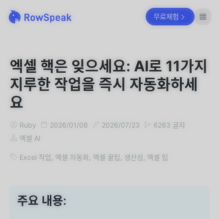
무료체험
엑셀 핵은 잊으세요: AI로 11가지
지루한 작업을 즉시 자동화하세
요
Ruby
2026/01/08
2026/07/23
6283
글자
엑셀 AI
Excel 작업
,
엑셀 자동화
,
엑셀 꿀팁
,
생산성
,
엑셀 팁
주요 내용: