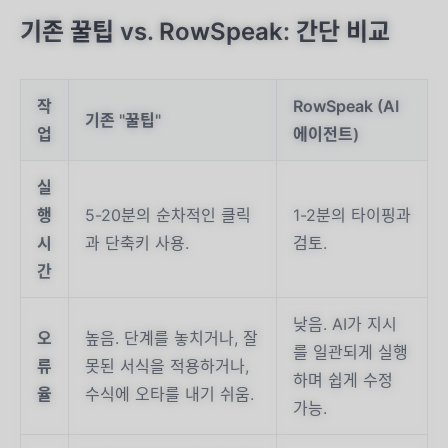
기존 꿀팁 vs. RowSpeak: 간단 비교
작
RowSpeak (AI
기존 "꿀팁"
업
에이전트)
실
행
5-20분의 순차적인 클릭
1-2분의 타이핑과
시
과 단축키 사용.
검토.
간
낮음. AI가 지시
오
높음. 단계를 놓치거나, 잘
를 일관되게 실행
류
못된 서식을 적용하거나,
하며 쉽게 수정
율
수식에 오타를 내기 쉬움.
가능.