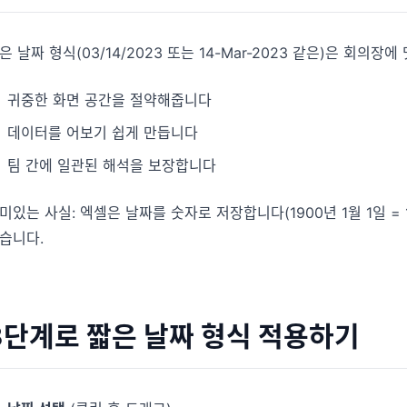
다.
분석, 보고, 정리에 유용한 프롬프트를 모았습
니다.
프로젝트
은 날짜 형식(03/14/2023 또는 14-Mar-2023 같은)은 회의장
마일스톤, 담당자, 납기, 상태를 관리합니다.
커뮤니티
귀중한 화면 공간을 절약해줍니다
토론에 참여하고 질문하며 다른 사용자에게 배
분석
워보세요.
데이터를 어보기 쉽게 만듭니다
대시보드, KPI 검토, 반복적인 비즈니스 분석에
적합합니다.
팀 간에 일관된 해석을 보장합니다
빠른 시작
새 사용자와 팀을 위한 빠른 온보딩 가이드입니
미있는 사실: 엑셀은 날짜를 숫자로 저장합니다(1900년 1월 1일 = 
다.
습니다.
3단계로 짧은 날짜 형식 적용하기