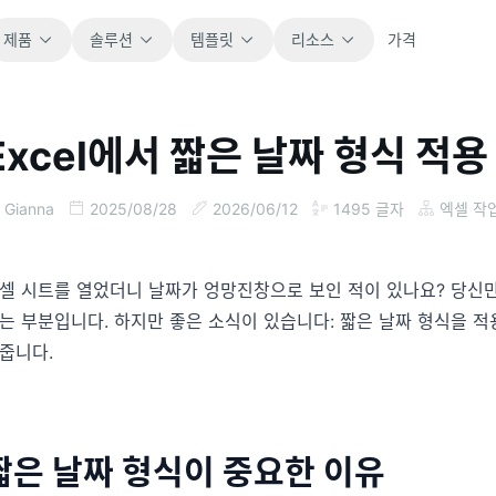
제품
솔루션
템플릿
리소스
가격
Excel에서 짧은 날짜 형식 적용
전체
블로그
바로 사용할 수 있는 모든 스프레드시트 템플릿
제품 업데이트, 예시, 워크플로 아이디어를 확
Gianna
2025/08/28
2026/06/12
1495
글자
엑셀 작
을 살펴보세요.
인하세요.
재무
가이드
셀 시트를 열었더니 날짜가 엉망진창으로 보인 적이 있나요? 당신만
예산, 예측, 보고, 재무 분석에 적합합니다.
실제 스프레드시트 업무를 위한 단계별 가이드
입니다.
는 부분입니다. 하지만 좋은 소식이 있습니다: 짧은 날짜 형식을 적
줍니다.
운영
문서
업무 흐름, 인수인계, 계획, 실행을 추적합니다.
핵심 제품 문서, 설정, 사용 참고 자료를 제공합
니다.
판매
짧은 날짜 형식이 중요한 이유
파이프라인, 목표, 예측, 매출 추적에 활용합니
프롬프트 라이브러리