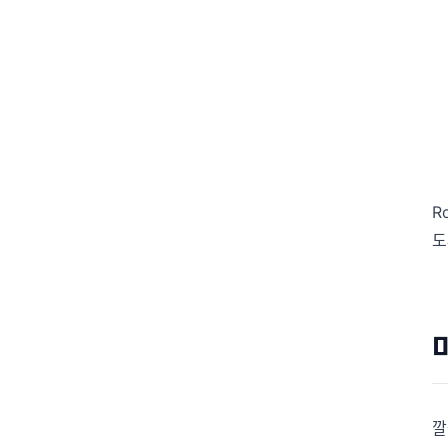
R
도
깔