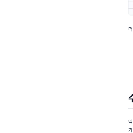
더
엑
가