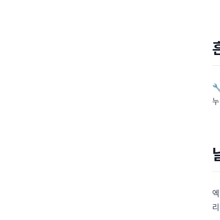

누
엑
리