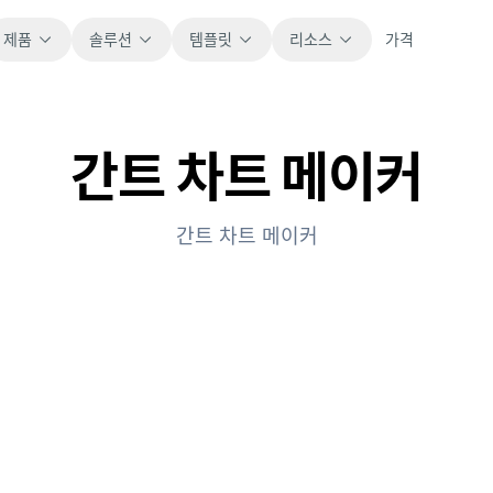
제품
솔루션
템플릿
리소스
가격
간트 차트 메이커
전체
블로그
바로 사용할 수 있는 모든 스프레드시트 템플릿
제품 업데이트, 예시, 워크플로 아이디어를 확
을 살펴보세요.
인하세요.
간트 차트 메이커
재무
가이드
예산, 예측, 보고, 재무 분석에 적합합니다.
실제 스프레드시트 업무를 위한 단계별 가이드
입니다.
운영
문서
업무 흐름, 인수인계, 계획, 실행을 추적합니다.
핵심 제품 문서, 설정, 사용 참고 자료를 제공합
니다.
판매
파이프라인, 목표, 예측, 매출 추적에 활용합니
프롬프트 라이브러리