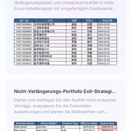
Verlängerungsdaten und Umsatzkennzahlen in einer
Excel‑Arbeitsmappe mit vorgefertigten Dashboards
für MRR und Abwanderung.
Nicht‑Verlängerungs‑Portfolio Exit‑Strategie
Vorlage
Planen und verfolgen Sie den Austritt nicht erneuerter
Verträge, analysieren Sie die finanziellen
Auswirkungen und planen Sie Maßnahmen zum
Abschluss von Portfoliopositionen.