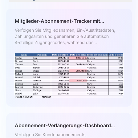
Mitglieder‑Abonnement‑Tracker mit
Zugangscode Vorlage
Verfolgen Sie Mitgliedsnamen, Ein‑/Austrittsdaten,
Zahlungsarten und generieren Sie automatisch
4‑stellige Zugangscodes, während das
Abonnementende berechnet wird.
Abonnement‑Verlängerungs‑Dashboard
Vorlage
Verfolgen Sie Kundenabonnements,