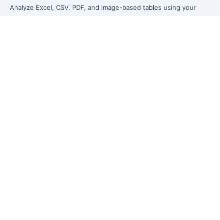
Analyze Excel, CSV, PDF, and image-based tables using your
own words. Clean messy data faster, generate insights instantly,
and ship reporting that leadership can actually use.
Let rows speak. From messy data to leadership-ready reporting.
Formerly Excelmatic
Product
Excel AI
AI Spreadsheet Assistant
AI Data Analysis
AI Reporting