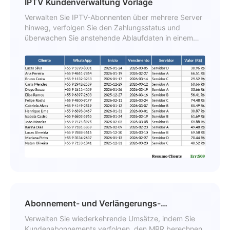
IPTV Kundenverwaltung Vorlage
Verwalten Sie IPTV-Abonnenten über mehrere Server
hinweg, verfolgen Sie den Zahlungsstatus und
überwachen Sie anstehende Ablaufdaten in einem
übersichtlichen Dashboard.
Abonnement- und Verlängerungs-
Management- Vorlage
Verwalten Sie wiederkehrende Umsätze, indem Sie
Kundenabonnements verfolgen, den MRR berechnen,