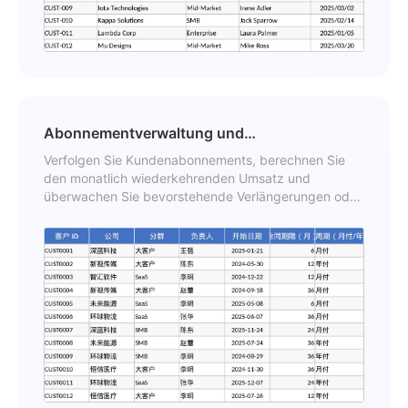
Abonnementverwaltung und
Verlängerungsnachverfolgung Vorlage
Verfolgen Sie Kundenabonnements, berechnen Sie
den monatlich wiederkehrenden Umsatz und
überwachen Sie bevorstehende Verlängerungen oder
Abwanderungsraten mit diesem automatisierten
Tracking-Dashboard.