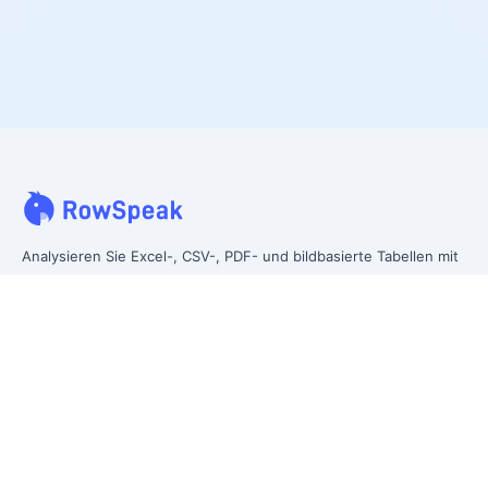
Analysieren Sie Excel-, CSV-, PDF- und bildbasierte Tabellen mit
Ihren eigenen Worten. Bereinigen Sie unübersichtliche Daten
schneller, gewinnen Sie sofort Erkenntnisse und erstellen Sie
Berichte, die Führungskräfte wirklich nutzen können.
Von unübersichtlichen Daten zu managementtauglichem Reporting.
Früher Excelmatic