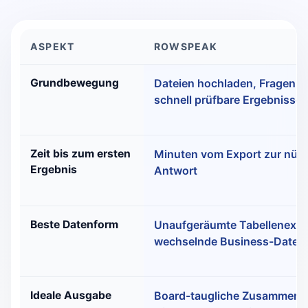
ASPEKT
ROWSPEAK
Power BI vs RowSpeak: Vergleich
Grundbewegung
Dateien hochladen, Fragen st
schnell prüfbare Ergebnisse
Zeit bis zum ersten
Minuten vom Export zur nütz
Ergebnis
Antwort
Beste Datenform
Unaufgeräumte Tabellenexpo
wechselnde Business-Datei
Ideale Ausgabe
Board-taugliche Zusammenf