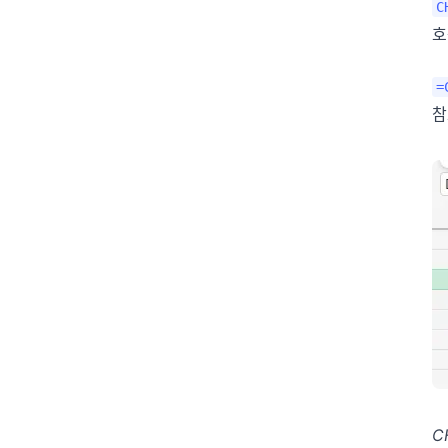
C
호
=
참
C