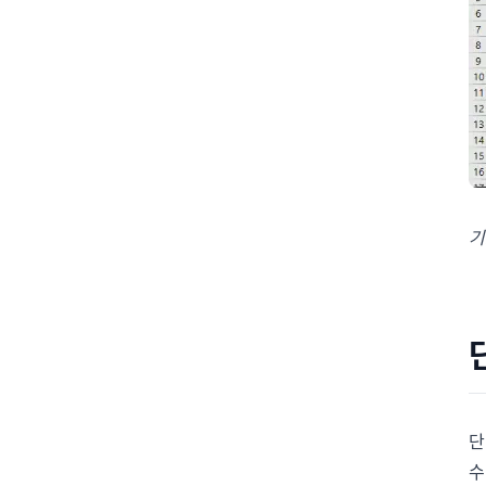
기
단
수