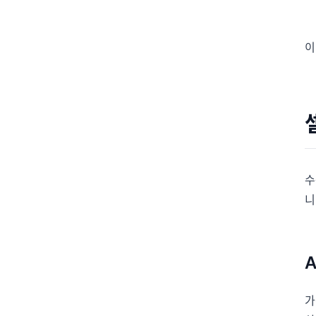
이
수
니
가