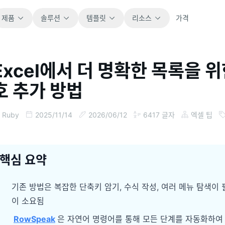
제품
솔루션
템플릿
리소스
가격
Excel에서 더 명확한 목록을 
전체
블로그
호 추가 방법
바로 사용할 수 있는 모든 스프레드시트 템플릿
제품 업데이트, 예시, 워크플로 아이디어를 확
을 살펴보세요.
인하세요.
Ruby
2025/11/14
2026/06/12
6417
글자
엑셀 팁
재무
가이드
예산, 예측, 보고, 재무 분석에 적합합니다.
실제 스프레드시트 업무를 위한 단계별 가이드
입니다.
핵심 요약
운영
문서
업무 흐름, 인수인계, 계획, 실행을 추적합니다.
핵심 제품 문서, 설정, 사용 참고 자료를 제공합
기존 방법은 복잡한 단축키 암기, 수식 작성, 여러 메뉴 탐색이
니다.
이 소요됨
판매
파이프라인, 목표, 예측, 매출 추적에 활용합니
RowSpeak
은 자연어 명령어를 통해 모든 단계를 자동화하여
프롬프트 라이브러리