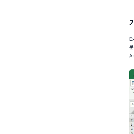
E
문
A