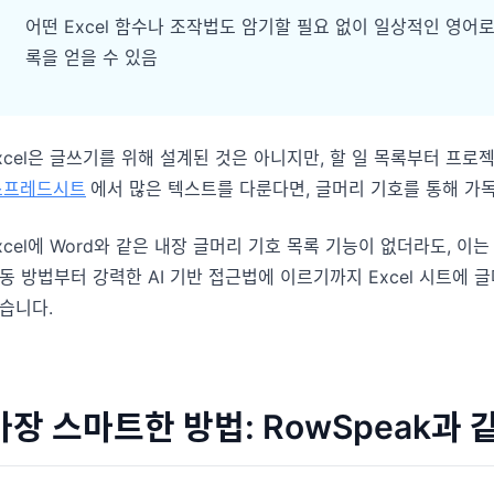
다.
분석, 보고, 정리에 유용한 프롬프트를 모았습
어떤 Excel 함수나 조작법도 암기할 필요 없이 일상적인 영
니다.
록을 얻을 수 있음
프로젝트
마일스톤, 담당자, 납기, 상태를 관리합니다.
커뮤니티
토론에 참여하고 질문하며 다른 사용자에게 배
분석
워보세요.
xcel은 글쓰기를 위해 설계된 것은 아니지만, 할 일 목록부터 프
대시보드, KPI 검토, 반복적인 비즈니스 분석에
스프레드시트
에서 많은 텍스트를 다룬다면, 글머리 기호를 통해 가독
적합합니다.
빠른 시작
새 사용자와 팀을 위한 빠른 온보딩 가이드입니
xcel에 Word와 같은 내장 글머리 기호 목록 기능이 없더라도, 
다.
동 방법부터 강력한 AI 기반 접근법에 이르기까지 Excel 시트에
습니다.
가장 스마트한 방법: RowSpeak과 