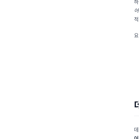
하
어
적
요
데
어