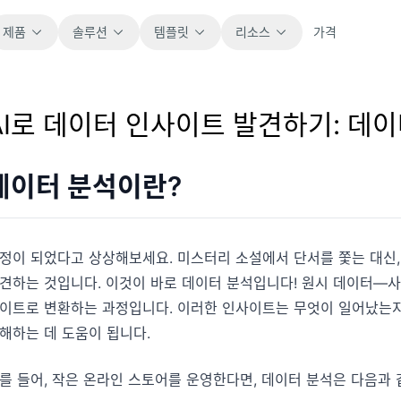
제품
솔루션
템플릿
리소스
가격
AI로 데이터 인사이트 발견하기: 데
전체
블로그
바로 사용할 수 있는 모든 스프레드시트 템플릿
제품 업데이트, 예시, 워크플로 아이디어를 확
을 살펴보세요.
인하세요.
데이터 분석이란?
재무
가이드
예산, 예측, 보고, 재무 분석에 적합합니다.
실제 스프레드시트 업무를 위한 단계별 가이드
정이 되었다고 상상해보세요. 미스터리 소설에서 단서를 쫓는 대신, 
입니다.
견하는 것입니다. 이것이 바로 데이터 분석입니다! 원시 데이터—
운영
문서
이트로 변환하는 과정입니다. 이러한 인사이트는 무엇이 일어났는지,
업무 흐름, 인수인계, 계획, 실행을 추적합니다.
핵심 제품 문서, 설정, 사용 참고 자료를 제공합
해하는 데 도움이 됩니다.
니다.
판매
를 들어, 작은 온라인 스토어를 운영한다면, 데이터 분석은 다음과 
파이프라인, 목표, 예측, 매출 추적에 활용합니
프롬프트 라이브러리