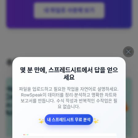
내 파일로 사용해 보기
추천 게시글
몇 분 만에, 스프레드시트에서 답을 얻으
세요
파일을 업로드하고 필요한 작업을 자연어로 설명하세요.
RowSpeak이 데이터를 정리·분석하고 명확한 차트와
보고서를 만듭니다. 수식 작성과 반복적인 수작업은 필
요 없습니다.
내 스프레드시트 무료 분석
✨
✨