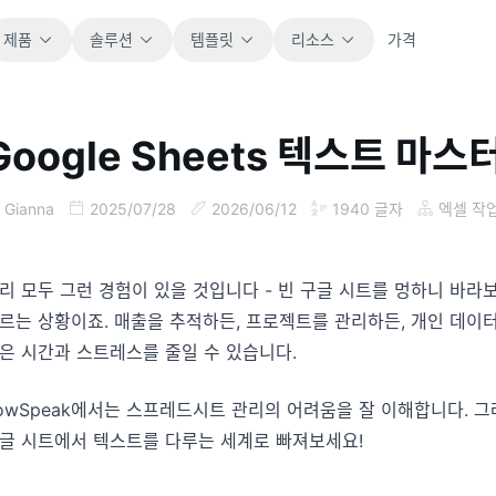
제품
솔루션
템플릿
리소스
가격
Google Sheets 텍스트 마
전체
블로그
바로 사용할 수 있는 모든 스프레드시트 템플릿
제품 업데이트, 예시, 워크플로 아이디어를 확
Gianna
2025/07/28
2026/06/12
1940
글자
엑셀 작
을 살펴보세요.
인하세요.
재무
가이드
리 모두 그런 경험이 있을 것입니다 - 빈 구글 시트를 멍하니 바
예산, 예측, 보고, 재무 분석에 적합합니다.
실제 스프레드시트 업무를 위한 단계별 가이드
입니다.
르는 상황이죠. 매출을 추적하든, 프로젝트를 관리하든, 개인 데이
은 시간과 스트레스를 줄일 수 있습니다.
운영
문서
업무 흐름, 인수인계, 계획, 실행을 추적합니다.
핵심 제품 문서, 설정, 사용 참고 자료를 제공합
owSpeak에서는 스프레드시트 관리의 어려움을 잘 이해합니다. 그
니다.
글 시트에서 텍스트를 다루는 세계로 빠져보세요!
판매
파이프라인, 목표, 예측, 매출 추적에 활용합니
프롬프트 라이브러리