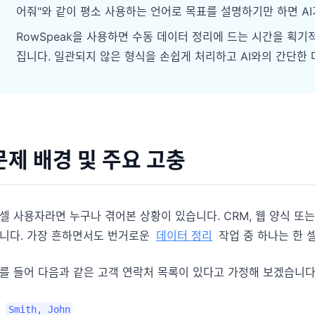
다.
어줘"와 같이 평소 사용하는 언어로 목표를 설명하기만 하면 AI
분석, 보고, 정리에 유용한 프롬프트를 모았습
니다.
RowSpeak을 사용하면 수동 데이터 정리에 드는 시간을 획기
프로젝트
집니다. 일관되지 않은 형식을 손쉽게 처리하고 AI와의 간단한 
마일스톤, 담당자, 납기, 상태를 관리합니다.
커뮤니티
토론에 참여하고 질문하며 다른 사용자에게 배
분석
워보세요.
대시보드, KPI 검토, 반복적인 비즈니스 분석에
적합합니다.
빠른 시작
문제 배경 및 주요 고충
새 사용자와 팀을 위한 빠른 온보딩 가이드입니
다.
셀 사용자라면 누구나 겪어본 상황이 있습니다. CRM, 웹 양식 
니다. 가장 흔하면서도 번거로운
데이터 정리
작업 중 하나는 한 
를 들어 다음과 같은 고객 연락처 목록이 있다고 가정해 보겠습니다
Smith, John