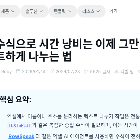
제품
솔루션
템플릿
리소스
가격
수식으로 시간 낭비는 이제 그만:
전체
블로그
트하게 나누는 법
바로 사용할 수 있는 모든 스프레드시트 템플릿
제품 업데이트, 예시, 워크플로 아이디어를 확
을 살펴보세요.
인하세요.
Ruby
2026/01/14
2026/07/23
5925
글자
엑셀 팁
재무
가이드
예산, 예측, 보고, 재무 분석에 적합합니다.
실제 스프레드시트 업무를 위한 단계별 가이드
입니다.
핵심 요약:
운영
문서
업무 흐름, 인수인계, 계획, 실행을 추적합니다.
핵심 제품 문서, 설정, 사용 참고 자료를 제공합
엑셀에서 이름이나 주소를 분리하는 텍스트 나누기 작업은 전
니다.
과 같은 복잡한 중첩 수식이 필요하며, 이는 시간이
판매
TEXTSPLIT
파이프라인, 목표, 예측, 매출 추적에 활용합니
RowSpeak
과 같은 엑셀 AI 에이전트를 사용하면 수식이 전혀
프롬프트 라이브러리