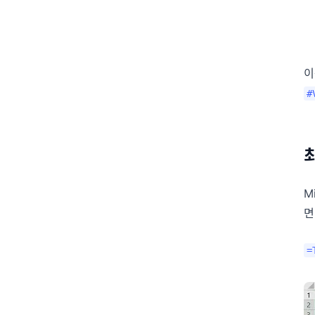
이
#
M
면
=