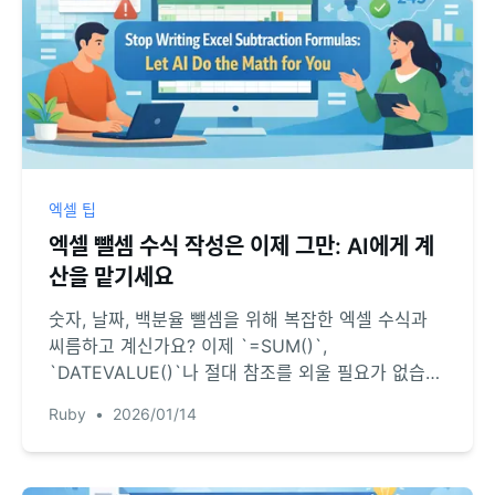
엑셀 팁
엑셀 뺄셈 수식 작성은 이제 그만: AI에게 계
산을 맡기세요
숫자, 날짜, 백분율 뺄셈을 위해 복잡한 엑셀 수식과
씨름하고 계신가요? 이제 `=SUM()`,
`DATEVALUE()`나 절대 참조를 외울 필요가 없습니
다. 엑셀 AI를 활용해 간단한 텍스트 명령만으로 모든
Ruby
•
2026/01/14
뺄셈 계산을 즉시 처리하는 방법을 알아보세요.