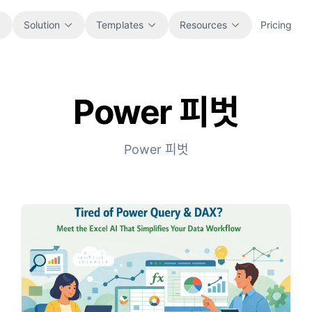
Solution
Templates
Resources
Pricing
Power 피벗
All
Blog
Browse every ready-to-use
Product updates, examples, and
spreadsheet template.
workflow ideas.
Power 피벗
Finance
Guides
Budgets, forecasts, reporting, and
Step-by-step tutorials for real
financial analysis.
spreadsheet jobs.
Operations
Documentation
Track workflows, handoffs, planning,
Core product docs, setup, and usage
and execution.
references.
Sales
Prompt Library