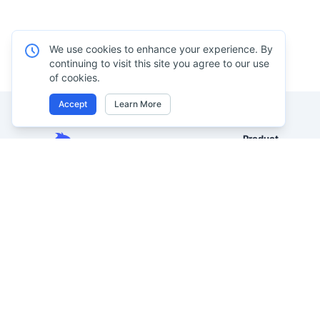
We use cookies to enhance your experience. By
continuing to visit this site you agree to our use
of cookies.
Accept
Learn More
Product
Excel AI
Analyze Excel, CSV, PDF, and
AI Spreadsheet A
image-based tables using your
own words. Clean messy data
AI Data Analysis
faster, generate insights instantly,
AI Reporting
and ship reporting that leadership
AI Excel to Dash
can actually use.
AI Image to Excel
Let rows speak. From messy data to
leadership-ready reporting.
AI PDF to Excel