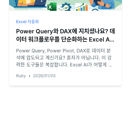
Pipelines, quotas, forecasting, and
Useful prompts for analysis, reporting,
revenue tracking.
and cleanup.
Excel 자동화
Project
Community
Power Query와 DAX에 지치셨나요? 데
Manage milestones, owners, delivery,
Join discussions, ask questions, and
이터 워크플로우를 단순화하는 Excel AI
and status.
learn from users.
를 만나보세요
Power Query, Power Pivot, DAX로 데이터 분
Analytics
Quick Start
석에 압도되고 계신가요? 혼자가 아닙니다. 이 강
력한 도구들은 복잡합니다. Excel AI가 어떻게 파
Dashboards, KPI reviews, and recurring
Fast onboarding for new users and
business insights.
teams.
일 병합, 데이터 정리, 보고서 작성까지 채팅만으로
Ruby
•
2026/01/05
가능한 혁신적인 대안을 제공하는지 알아보세요.