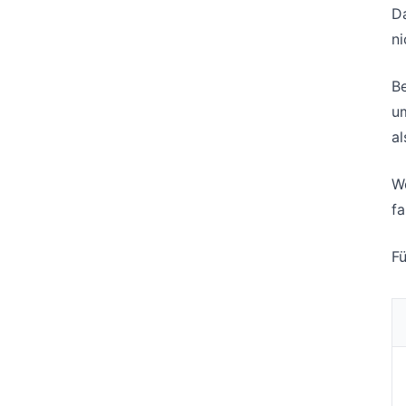
Da
n
Be
um
al
We
fa
Fü