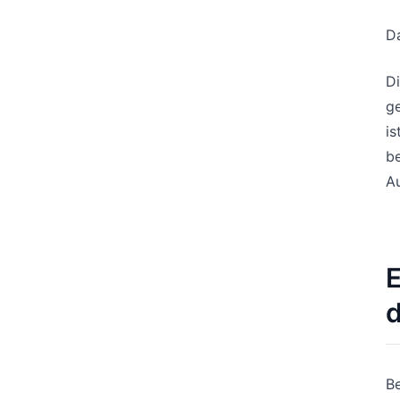
Da
Di
ge
is
be
Au
E
d
Be