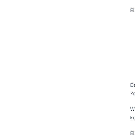
E
Da
Z
We
ke
Ei