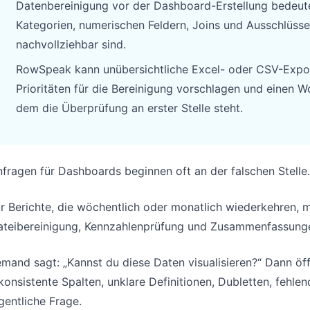
Datenbereinigung vor der Dashboard-Erstellung bedeute
Pipelines, Ziele, Forecasts und Umsatz
Nützliche Prompts für Analyse,
Kategorien, numerischen Feldern, Joins und Ausschlüssen
nachverfolgen.
Reporting und Bereinigung.
nachvollziehbar sind.
Projekt
Community
RowSpeak kann unübersichtliche Excel- oder CSV-Export
Meilensteine, Verantwortliche,
Diskutieren, Fragen stellen und von
Prioritäten für die Bereinigung vorschlagen und einen W
Lieferung und Status verwalten.
anderen Nutzern lernen.
dem die Überprüfung an erster Stelle steht.
Analysen
Schnellstart
Dashboards, KPI-Reviews und
Schneller Einstieg für neue Nutzer und
wiederkehrende Business-Insights.
Teams.
fragen für Dashboards beginnen oft an der falschen Stelle.
ür Berichte, die wöchentlich oder monatlich wiederkehren
ateibereinigung, Kennzahlenprüfung und Zusammenfassung
mand sagt: „Kannst du diese Daten visualisieren?“ Dann ö
konsistente Spalten, unklare Definitionen, Dubletten, fehle
gentliche Frage.