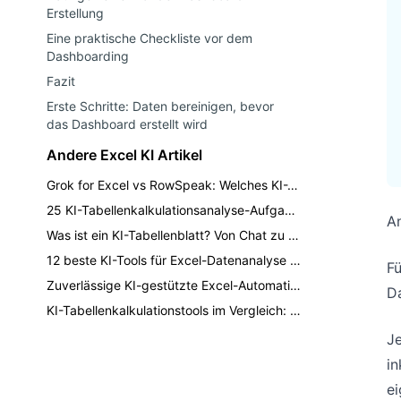
Erstellung
Eine praktische Checkliste vor dem
Dashboarding
Fazit
Erste Schritte: Daten bereinigen, bevor
das Dashboard erstellt wird
Andere Excel KI Artikel
Grok for Excel vs RowSpeak: Welches KI-Tool respektiert Ihre Daten?
25 KI-Tabellenkalkulationsanalyse-Aufgaben für Finanzen und Betrieb (mit Prompts)
An
Was ist ein KI-Tabellenblatt? Von Chat zu überprüfbaren Geschäftsberichten
12 beste KI-Tools für Excel-Datenanalyse 2026: Auswahl nach Workflow
F
Zuverlässige KI-gestützte Excel-Automatisierung für wiederkehrende Berichte
D
KI-Tabellenkalkulationstools im Vergleich: 8 Tools für 2026
Je
in
ei