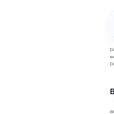
Di
we
Di
W