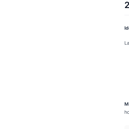
2
Id
La
M
ho