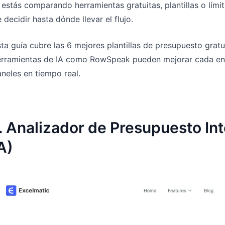
 estás comparando herramientas gratuitas, plantillas o lím
Gestiona pipeline, cuotas, previsiones y
Prompts útiles para análisis, informes y
 decidir hasta dónde llevar el flujo.
seguimiento de ingresos.
limpieza de datos.
ta guía cubre las 6 mejores plantillas de presupuesto gr
Proyecto
Comunidad
erramientas de IA como RowSpeak pueden mejorar cada enfo
Controla hitos, responsables, entregas
Participa, haz preguntas y aprende de
y estado.
otros usuarios.
neles en tiempo real.
Analítica
Inicio rápido
Dashboards, revisión de KPI e insights
Incorporación rápida para nuevos
periódicos del negocio.
usuarios y equipos.
. Analizador de Presupuesto I
A)