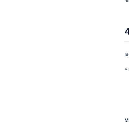
as
4
Id
Al
M