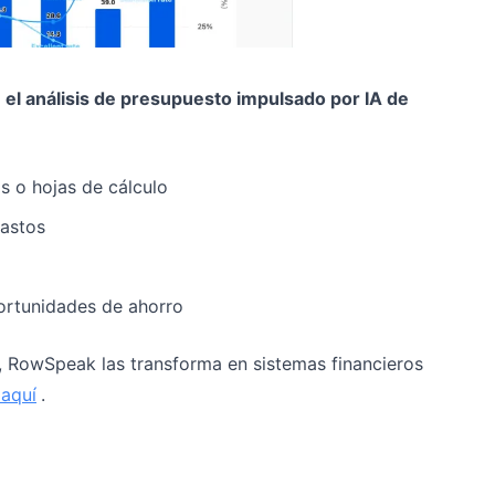
:
el análisis de presupuesto impulsado por IA de
 o hojas de cálculo
gastos
ortunidades de ahorro
es, RowSpeak las transforma en sistemas financieros
 aquí
.