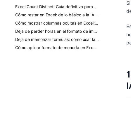
Si
Excel Count Distinct: Guía definitiva para contar valores únicos
de
Cómo restar en Excel: de lo básico a la IA de un clic
Cómo mostrar columnas ocultas en Excel: los métodos más rápidos para cada situación
Es
Deja de perder horas en el formato de impresión: Cómo preparar cualquier hoja de Excel para imprimir con IA
h
Deja de memorizar fórmulas: cómo usar la función PI de Excel y dejar que la IA haga los cálculos
pa
Cómo aplicar formato de moneda en Excel como un profesional (Guía paso a paso)
1
I