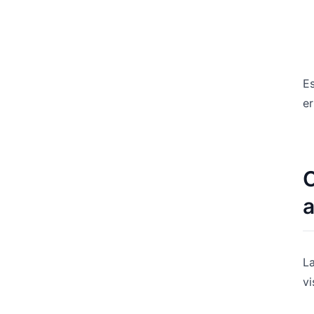
Es
er
C
a
La
vi