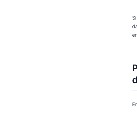
Si
da
er
P
d
En