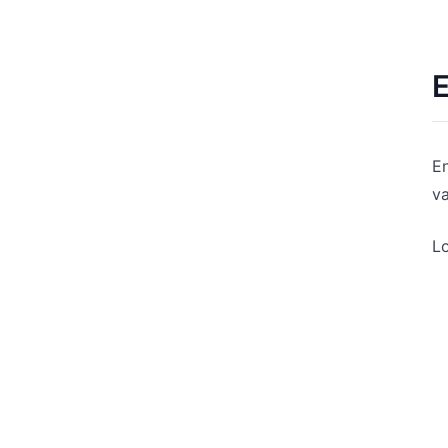
E
En
va
Lo