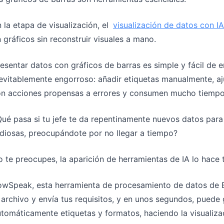
Gestiona pipeline, cuotas, previsiones y
Prompts útiles para análisis, informes y
seguimiento de ingresos.
limpieza de datos.
 la etapa de visualización, el
visualización de datos con IA
 gráficos sin reconstruir visuales a mano.
Proyecto
Comunidad
Controla hitos, responsables, entregas
Participa, haz preguntas y aprende de
esentar datos con gráficos de barras es simple y fácil de 
y estado.
otros usuarios.
evitablemente engorroso: añadir etiquetas manualmente, ajus
on acciones propensas a errores y consumen mucho tiempo
Analítica
Inicio rápido
Dashboards, revisión de KPI e insights
Incorporación rápida para nuevos
ué pasa si tu jefe te da repentinamente nuevos datos para 
periódicos del negocio.
usuarios y equipos.
diosas, preocupándote por no llegar a tiempo?
 te preocupes, la aparición de herramientas de IA lo hace
wSpeak, esta herramienta de procesamiento de datos de Ex
 archivo y envía tus requisitos, y en unos segundos, puede
tomáticamente etiquetas y formatos, haciendo la visualizac