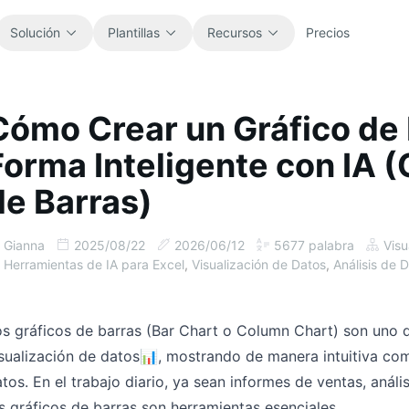
Solución
Plantillas
Recursos
Precios
Cómo Crear un Gráfico de 
Todo
Blog
Forma Inteligente con IA 
Explora todas las plantillas de hoja de
Novedades del producto, ejemplos e
cálculo listas para usar.
ideas de flujo de trabajo.
de Barras)
Finanzas
Guías
Gianna
2025/08/22
2026/06/12
5677
palabra
Visu
Presupuestos, previsiones, informes y
Tutoriales paso a paso para trabajos
análisis financiero.
reales con hojas de cálculo.
Herramientas de IA para Excel
,
Visualización de Datos
,
Análisis de 
Operaciones
Documentación
s gráficos de barras (Bar Chart o Column Chart) son uno de
Sigue flujos de trabajo, traspasos,
Documentación principal, configuración
planificación y ejecución.
y referencias de uso.
sualización de datos📊, mostrando de manera intuitiva com
tos. En el trabajo diario, ya sean informes de ventas, anál
Ventas
Biblioteca de prompts
s gráficos de barras son herramientas esenciales.