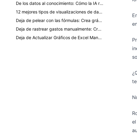
De los datos al conocimiento: Cómo la IA reduce el tiempo de creación de gráficos de 3 horas a 30 segundos
12 mejores tipos de visualizaciones de datos que todo profesional debe conocer
En
Deja de pelear con las fórmulas: Crea gráficos dinámicos de Excel al instante con IA
en
Deja de rastrear gastos manualmente: Crea un informe de presupuesto automatizado con Excel AI
Deja de Actualizar Gráficos de Excel Manualmente: Muestra Automáticamente los Últimos 3 Meses de Datos
Pr
in
s
¿Q
te
No
Ro
el
au