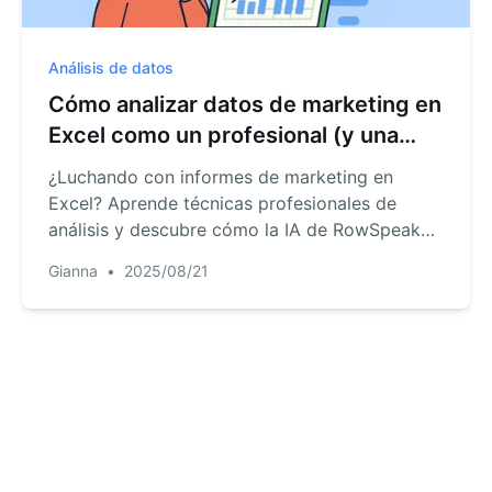
recursos de aprendizaje para aplicaciones de
IA en e-commerce (tabla comparativa +
Análisis de datos
resumen + lista de verificación).
Cómo analizar datos de marketing en
Excel como un profesional (y una
mejor alternativa)
¿Luchando con informes de marketing en
Excel? Aprende técnicas profesionales de
análisis y descubre cómo la IA de RowSpeak
automatiza el trabajo pesado para que te
Gianna
•
2025/08/21
enfoques en los insights.