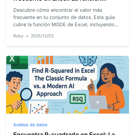
MODE() y un método de IA más
Descubre cómo encontrar el valor más
inteligente
frecuente en tu conjunto de datos. Esta guía
cubre la función MODE de Excel, incluyendo
cómo manejar empates y errores, e introduce
Ruby
•
2025/12/02
una potente alternativa de IA que responde tus
preguntas en español claro, ahorrándote
tiempo y esfuerzo.
Análisis de datos
Encuentra R-cuadrado en Excel: La