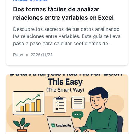
Dos formas fáciles de analizar
relaciones entre variables en Excel
Descubre los secretos de tus datos analizando
las relaciones entre variables. Esta guía te lleva
paso a paso para calcular coeficientes de
correlación en Excel usando tanto la función
Ruby
•
2025/11/22
clásica CORREL() como una herramienta de IA
de vanguardia. Descubre qué método es el
adecuado para ti y obtén información más
rápido que nunca.