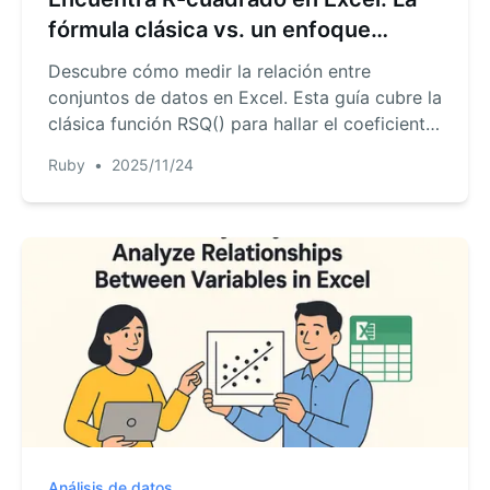
fórmula clásica vs. un enfoque
moderno con IA
Descubre cómo medir la relación entre
conjuntos de datos en Excel. Esta guía cubre la
clásica función RSQ() para hallar el coeficiente
de determinación y presenta una alternativa
Ruby
•
2025/11/24
revolucionaria con IA para obtener análisis,
gráficos e información al instante sin fórmulas
complejas.
Análisis de datos