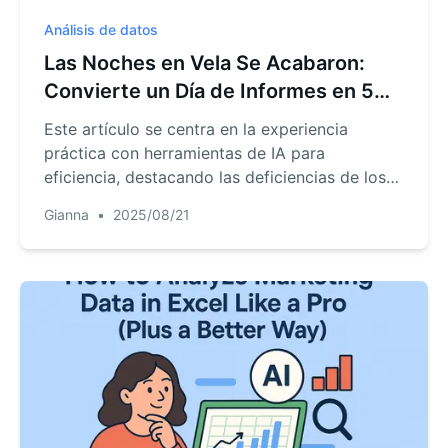
Análisis de datos
Las Noches en Vela Se Acabaron:
Convierte un Día de Informes en 5
Minutos—Ideas, Planes de
Este artículo se centra en la experiencia
Crecimiento, PRDs en un Clic
práctica con herramientas de IA para
eficiencia, destacando las deficiencias de los
métodos antiguos de procesamiento de datos
Gianna
•
2025/08/21
y las capacidades principales del nuevo
producto RowSpeak: generación sin prompts
de gráficos de datos de Instagram + informes
completos en 5 segundos (basado en Python
para evitar alucinaciones de datos), tres planes
accionables para un crecimiento del 20% en
DAU en 2 semanas con un presupuesto de
100K, generación automática de PRD para el
mini-programa 'Love Letter Blind Box'
(incluyendo investigación de mercado), más