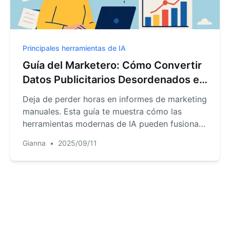
Principales herramientas de IA
Guía del Marketero: Cómo Convertir
Datos Publicitarios Desordenados en
Gráficos Reveladores, Sin Esfuerzo
Deja de perder horas en informes de marketing
manuales. Esta guía te muestra cómo las
herramientas modernas de IA pueden fusionar
archivos automáticamente, calcular métricas y
Gianna
•
2025/09/11
generar gráficos listos para presentaciones
con solo unas indicaciones simples,
liberándote para que te enfoques en la
estrategia, no en las hojas de cálculo.