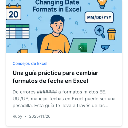
natural.
Consejos de Excel
Una guía práctica para cambiar
formatos de fecha en Excel
De errores ####### a formatos mixtos EE.
UU./UE, manejar fechas en Excel puede ser una
pesadilla. Esta guía te lleva a través de las
soluciones manuales—usando Formato de
Ruby
•
2025/11/26
Celdas, fórmulas y Texto en Columnas—y
presenta una solución revolucionaria de IA que