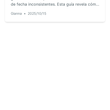
de fecha inconsistentes. Esta guía revela cómo
la IA de RowSpeak resuelve esto interpretando
Gianna
•
2025/10/15
un solo comando para limpiar, convertir y
calcular fechas al instante—sin más
correcciones manuales.