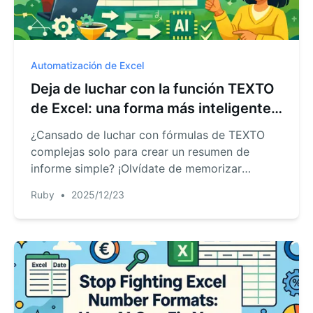
Automatización de Excel
Deja de luchar con la función TEXTO
de Excel: una forma más inteligente
de formatear datos con IA
¿Cansado de luchar con fórmulas de TEXTO
complejas solo para crear un resumen de
informe simple? ¡Olvídate de memorizar
códigos de formato! Descubre cómo la IA de
Ruby
•
2025/12/23
RowSpeak te permite usar inglés sencillo para
combinar fechas, números y texto sin esfuerzo,
ahorrándote tiempo y evitando errores en las
fórmulas.