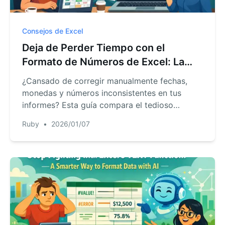
Consejos de Excel
Deja de Perder Tiempo con el
Formato de Números de Excel: La
Solución con IA
¿Cansado de corregir manualmente fechas,
monedas y números inconsistentes en tus
informes? Esta guía compara el tedioso
método tradicional de códigos de formato
Ruby
•
2026/01/07
personalizados con una nueva y más rápida
forma de usar una IA de Excel como
RowSpeak para obtener datos perfectamente
formateados con simples comandos de texto.