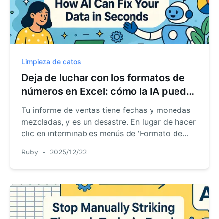
Limpieza de datos
Deja de luchar con los formatos de
números en Excel: cómo la IA puede
arreglar tus datos en segundos
Tu informe de ventas tiene fechas y monedas
mezcladas, y es un desastre. En lugar de hacer
clic en interminables menús de 'Formato de
celdas', ¿y si pudieras simplemente decirle a
Ruby
•
2025/12/22
Excel lo que quieres? Descubre cómo la IA de
RowSpeak convierte tediosas tareas de
formato en una simple conversación.