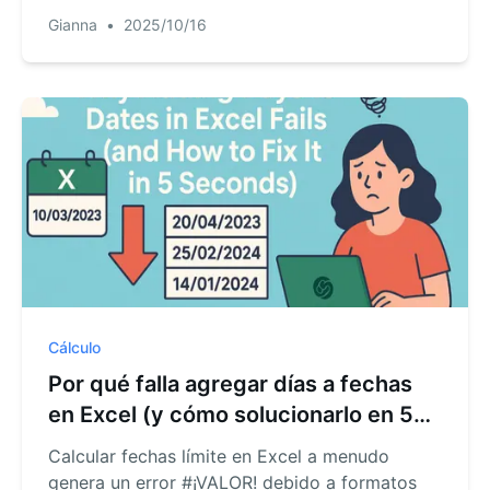
permite limpiar toda tu hoja desordenada con
Gianna
•
2025/10/16
una sola frase, haciendo que tus fórmulas
funcionen al instante y ahorrándote horas de
frustrantes trabajos de detective.
Cálculo
Por qué falla agregar días a fechas
en Excel (y cómo solucionarlo en 5
segundos)
Calcular fechas límite en Excel a menudo
genera un error #¡VALOR! debido a formatos