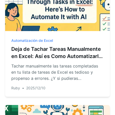
Automatización de Excel
Deja de Tachar Tareas Manualmente
en Excel: Así es Como Automatizarlo
con IA
Tachar manualmente las tareas completadas
en tu lista de tareas de Excel es tedioso y
propenso a errores. ¿Y si pudieras
simplemente decirle a Excel qué hacer?
Ruby
•
2025/12/10
Descubre cómo un agente de IA para Excel,
como RowSpeak, puede automatizar el
tachado y otras reglas de formato con
comandos de lenguaje sencillo, ahorrándote