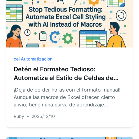
tiempo y manteniendo tus seguimientos de
proyectos perfectamente actualizados.
cel Automatización
Detén el Formateo Tedioso:
Automatiza el Estilo de Celdas de
Excel con IA en Lugar de Macros
¡Deja de perder horas con el formato manual!
Aunque las macros de Excel ofrecen cierto
alivio, tienen una curva de aprendizaje
pronunciada. Descubre cómo un agente de IA
Ruby
•
2025/12/10
para Excel, como RowSpeak, puede
automatizar tareas de formato complejas en
segundos, simplemente usando lenguaje