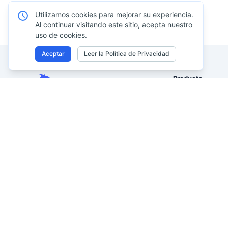
Utilizamos cookies para mejorar su experiencia.
Al continuar visitando este sitio, acepta nuestro
uso de cookies.
Aceptar
Leer la Política de Privacidad
Producto
Excel AI
Analiza tablas de Excel, CSV, PDF e
Asistente de hoja
imágenes con tus propias
con IA
palabras. Limpia datos
Análisis de Datos
desordenados más rápido, genera
insights al instante y entrega
Informes con IA
informes que la dirección
Excel a panel con
realmente pueda usar.
IA de imagen a E
De datos desordenados a informes
listos para la dirección.
IA de PDF a Exce
Antes Excelmatic
Visualización de 