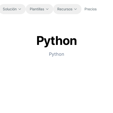
Solución
Plantillas
Recursos
Precios
Python
Todo
Blog
Explora todas las plantillas de hoja de
Novedades del producto, ejemplos e
cálculo listas para usar.
ideas de flujo de trabajo.
Python
Finanzas
Guías
Presupuestos, previsiones, informes y
Tutoriales paso a paso para trabajos
análisis financiero.
reales con hojas de cálculo.
Operaciones
Documentación
Sigue flujos de trabajo, traspasos,
Documentación principal, configuración
planificación y ejecución.
y referencias de uso.
Ventas
Biblioteca de prompts