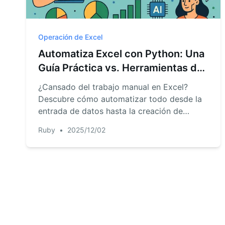
Operación de Excel
Automatiza Excel con Python: Una
Guía Práctica vs. Herramientas de
IA
¿Cansado del trabajo manual en Excel?
Descubre cómo automatizar todo desde la
entrada de datos hasta la creación de
gráficos. Te guiaremos por la biblioteca
Ruby
•
2025/12/02
Python orientada a desarrolladores,
openpyxl, y la contrastaremos con una
solución moderna con IA que te permite
usar inglés simple para obtener resultados
instantáneos.