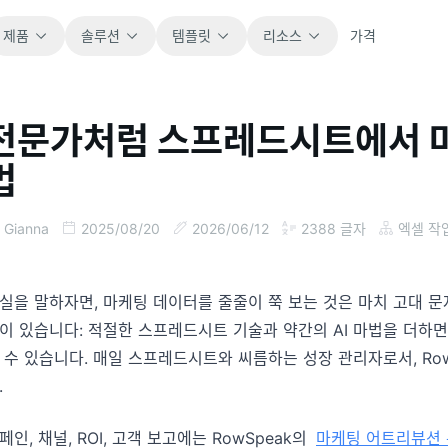
제품
솔루션
템플릿
리소스
가격
전문가처럼 스프레드시트에서 마
전체
블로그
법
바로 사용할 수 있는 모든 스프레드시트 템플릿
제품 업데이트, 예시, 워크플로 아이디어를 확
을 살펴보세요.
인하세요.
Gianna
2025/08/20
2026/06/12
2388
글자
엑셀 작
재무
가이드
예산, 예측, 보고, 재무 분석에 적합합니다.
실제 스프레드시트 업무를 위한 단계별 가이드
입니다.
실을 말하자면, 마케팅 데이터를 줄줄이 쭉 보는 것은 마치 고대 문
운영
이 있습니다: 적절한 스프레드시트 기술과 약간의 AI 마법을 더하
문서
업무 흐름, 인수인계, 계획, 실행을 추적합니다.
 수 있습니다. 매일 스프레드시트와 씨름하는 성장 관리자로서, R
핵심 제품 문서, 설정, 사용 참고 자료를 제공합
.
니다.
판매
파이프라인, 목표, 예측, 매출 추적에 활용합니
페인, 채널, ROI, 고객 보고에는 RowSpeak의
마케팅 어트리뷰션
프롬프트 라이브러리