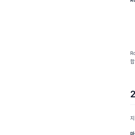
R
합
지
마