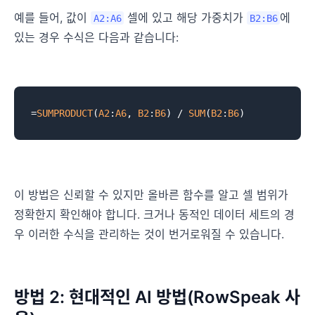
예를 들어, 값이
셀에 있고 해당 가중치가
에
A2:A6
B2:B6
있는 경우 수식은 다음과 같습니다:
=
SUMPRODUCT
(
A2
:
A6
, 
B2
:
B6
) / 
SUM
(
B2
:
B6
이 방법은 신뢰할 수 있지만 올바른 함수를 알고 셀 범위가
정확한지 확인해야 합니다. 크거나 동적인 데이터 세트의 경
우 이러한 수식을 관리하는 것이 번거로워질 수 있습니다.
방법 2: 현대적인 AI 방법(RowSpeak 사