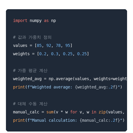
import
 numpy 
as
 np

# 값과 가중치 정의
values = [
85
, 
92
, 
78
, 
95
]

weights = [
0.2
, 
0.3
, 
0.25
, 
0.25
]

# 가중 평균 계산
print
(
f"Weighted average: 
{weighted_avg:
.2
f}
"
)

# 대체 수동 계산
manual_calc = 
sum
(v * w 
for
 v, w 
in
zip
(values, we
print
(
f"Manual calculation: 
{manual_calc:
.2
f}
"