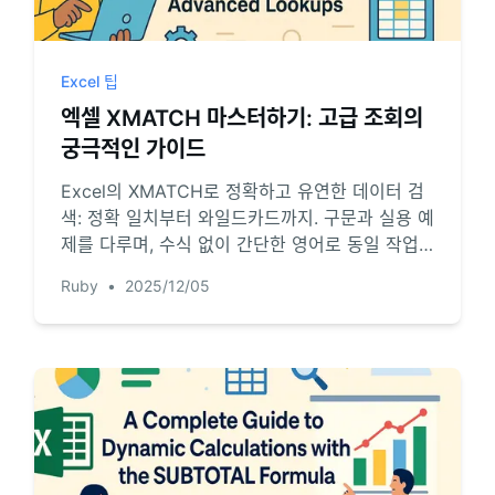
다.
분석, 보고, 정리에 유용한 프롬프트를 모았습
니다.
프로젝트
Excel 팁
마일스톤, 담당자, 납기, 상태를 관리합니다.
커뮤니티
엑셀 XMATCH 마스터하기: 고급 조회의
토론에 참여하고 질문하며 다른 사용자에게 배
궁극적인 가이드
분석
워보세요.
대시보드, KPI 검토, 반복적인 비즈니스 분석에
Excel의 XMATCH로 정확하고 유연한 데이터 검
적합합니다.
빠른 시작
색: 정확 일치부터 와일드카드까지. 구문과 실용 예
제를 다루며, 수식 없이 간단한 영어로 동일 작업
새 사용자와 팀을 위한 빠른 온보딩 가이드입니
다.
을 수행할 수 있는 AI 도구를 소개합니다.
Ruby
•
2025/12/05