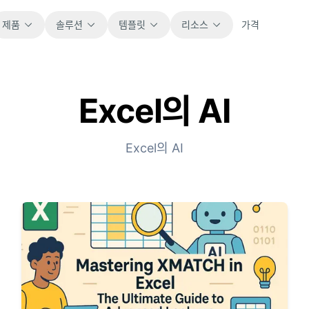
제품
솔루션
템플릿
리소스
가격
Excel의 AI
전체
블로그
바로 사용할 수 있는 모든 스프레드시트 템플릿
제품 업데이트, 예시, 워크플로 아이디어를 확
을 살펴보세요.
인하세요.
Excel의 AI
재무
가이드
예산, 예측, 보고, 재무 분석에 적합합니다.
실제 스프레드시트 업무를 위한 단계별 가이드
입니다.
운영
문서
업무 흐름, 인수인계, 계획, 실행을 추적합니다.
핵심 제품 문서, 설정, 사용 참고 자료를 제공합
니다.
판매
파이프라인, 목표, 예측, 매출 추적에 활용합니
프롬프트 라이브러리