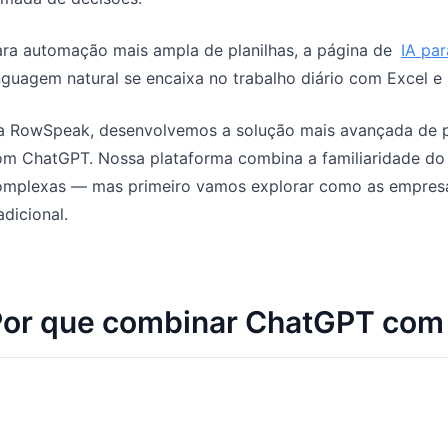
Gerencie pipeline, metas, previsões e
Prompts úteis para análise, relatórios e
receita.
limpeza de dados.
ara automação mais ampla de planilhas, a página de
IA par
nguagem natural se encaixa no trabalho diário com Excel e
Projeto
Comunidade
Controle marcos, responsáveis,
Participe das discussões, faça
a RowSpeak, desenvolvemos a solução mais avançada de pla
entregas e estado.
perguntas e aprenda com outros
om ChatGPT. Nossa plataforma combina a familiaridade do 
utilizadores.
omplexas — mas primeiro vamos explorar como as empres
Análises
Início rápido
adicional.
Dashboards, revisões de KPI e análises
recorrentes.
Onboarding rápido para novos
utilizadores e equipas.
or que combinar ChatGPT com 