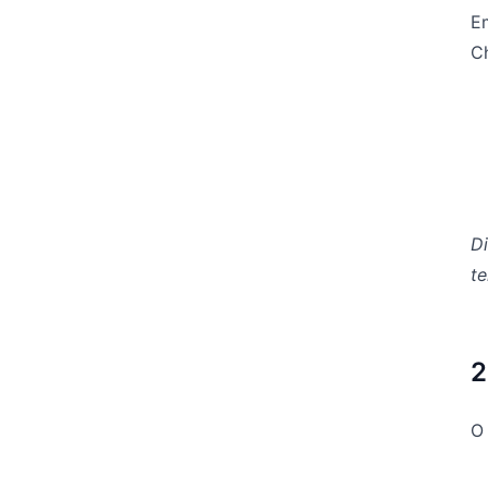
Em
C
D
te
2
O