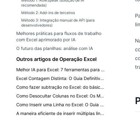
Método 1: RowSpeak (solução de IA
recomendada)
Método 2: Add-ins de terceiros
P
Método 3: Integração manual de API (para
li
desenvolvedores)
Melhores práticas para fluxos de trabalho
com Excel aprimorado por IA
N
O futuro das planilhas: análise com IA
c
c
Outros artigos de Operação Excel
tr
Melhor IA para Excel: 7 ferramentas para análise, fórmulas, dashboards e relatórios
Excel Contagem Distinta: O Guia Definitivo para Contar Valores Únicos
Como fazer subtração no Excel: do básico ao IA de um clique
Como Desocultar Colunas no Excel: Os Métodos Mais Rápidos para Cada Situação
P
Como Inserir uma Linha no Excel: O Guia Definitivo para Formatação Mais Rápida
A maneira eficiente de inserir múltiplas linhas e colunas sem quebrar seus dados