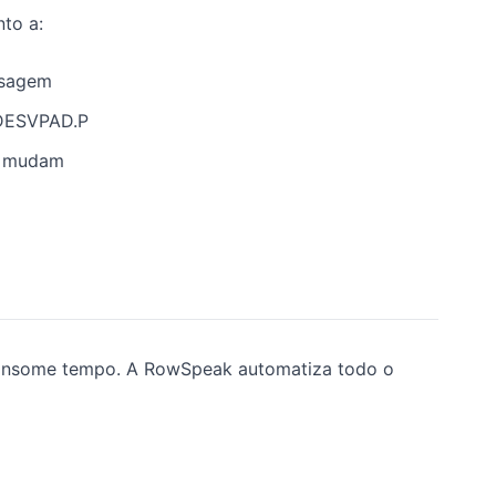
to a:
nsagem
 DESVPAD.P
os mudam
consome tempo. A RowSpeak automatiza todo o