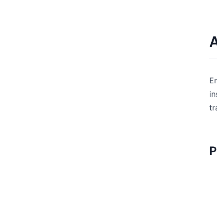
Em
in
tr
P