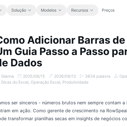
Solução
Modelos
Recursos
Preços
Como Adicionar Barras de 
Tudo
Blog
Um Guia Passo a Passo pa
Explore todos os modelos de planilha
Atualizações do produto, exemplos e
prontos para usar.
ideias de workflow.
de Dados
Finanças
Guias
Gianna
2025/08/15
2026/06/12
3834
palavra
Ope
Orçamentos, previsões, relatórios e
Tutoriais passo a passo para trabalhos
análise financeira.
reais com planilhas.
Dicas do Excel
,
Operação Excel
,
Produtividade
Operações
Documentação
mos ser sinceros - números brutos nem sempre contam a hi
Acompanhe fluxos, handoffs,
Documentação principal, configuração e
planeamento e execução.
referências de uso.
ntram em ação. Como gerente de crescimento na RowSpeak, 
de transformar planilhas secas em insights de negócios co
Vendas
Biblioteca de prompts