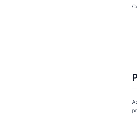
Co
P
A
p