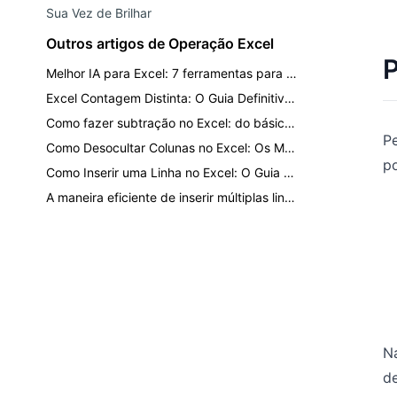
Sua Vez de Brilhar
Outros artigos de Operação Excel
P
Melhor IA para Excel: 7 ferramentas para análise, fórmulas, dashboards e relatórios
Excel Contagem Distinta: O Guia Definitivo para Contar Valores Únicos
Como fazer subtração no Excel: do básico ao IA de um clique
P
Como Desocultar Colunas no Excel: Os Métodos Mais Rápidos para Cada Situação
po
Como Inserir uma Linha no Excel: O Guia Definitivo para Formatação Mais Rápida
A maneira eficiente de inserir múltiplas linhas e colunas sem quebrar seus dados
N
de