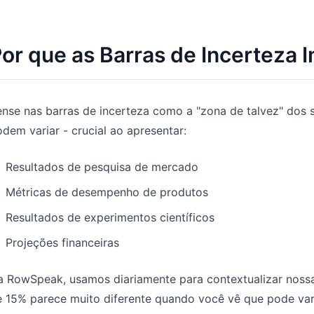
Gerencie pipeline, metas, previsões e
Prompts úteis para análise, relatórios e
receita.
limpeza de dados.
or que as Barras de Incerteza
Projeto
Comunidade
Controle marcos, responsáveis,
Participe das discussões, faça
entregas e estado.
perguntas e aprenda com outros
ense nas barras de incerteza como a "zona de talvez" dos
utilizadores.
dem variar - crucial ao apresentar:
Análises
Início rápido
Dashboards, revisões de KPI e análises
Resultados de pesquisa de mercado
recorrentes.
Onboarding rápido para novos
utilizadores e equipas.
Métricas de desempenho de produtos
Resultados de experimentos científicos
Projeções financeiras
a RowSpeak, usamos diariamente para contextualizar noss
 15% parece muito diferente quando você vê que pode vari