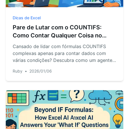
Dicas de Excel
Pare de Lutar com o COUNTIFS:
Como Contar Qualquer Coisa no
Excel com IA
Cansado de lidar com fórmulas COUNTIFS
complexas apenas para contar dados com
várias condições? Descubra como um agente
de IA para Excel como o RowSpeak pode
Ruby
•
2026/01/06
substituir a sintaxe confusa por linguagem
simples, economizando seu tempo e evitando
erros.