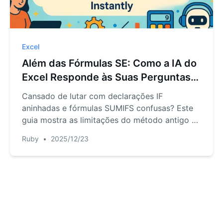
Excel
Além das Fórmulas SE: Como a IA do
Excel Responde às Suas Perguntas
de 'E Se' Instantaneamente
Cansado de lutar com declarações IF
aninhadas e fórmulas SUMIFS confusas? Este
guia mostra as limitações do método antigo e
apresenta uma nova abordagem com IA do
Ruby
•
2025/12/23
Excel. Transforme suas complexas perguntas
de 'e se' em respostas instantâneas.