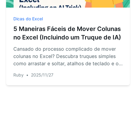
Dicas do Excel
5 Maneiras Fáceis de Mover Colunas
no Excel (Incluindo um Truque de IA)
Cansado do processo complicado de mover
colunas no Excel? Descubra truques simples
como arrastar e soltar, atalhos de teclado e o
truque 'Ordenar por linha'. Além disso, veja
Ruby
•
2025/11/27
como uma abordagem moderna com IA pode
reorganizar todo o seu conjunto de dados com
um único comando em linguagem simples.