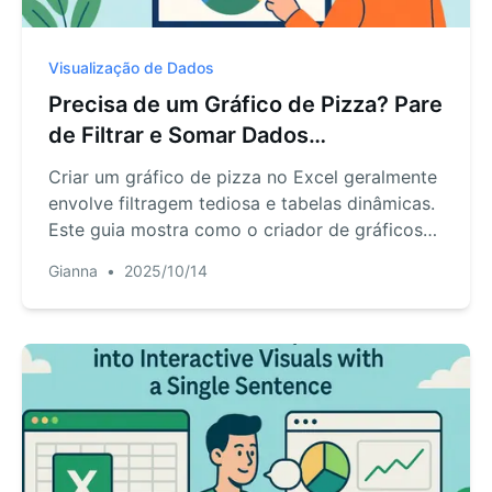
Visualização de Dados
Precisa de um Gráfico de Pizza? Pare
de Filtrar e Somar Dados
Manualmente.
Criar um gráfico de pizza no Excel geralmente
envolve filtragem tediosa e tabelas dinâmicas.
Este guia mostra como o criador de gráficos
de pizza com IA do RowSpeak simplifica isso.
Gianna
•
2025/10/14
Transforme solicitações complexas em uma
única frase e obtenha visuais instantâneos,
prontos para apresentação.