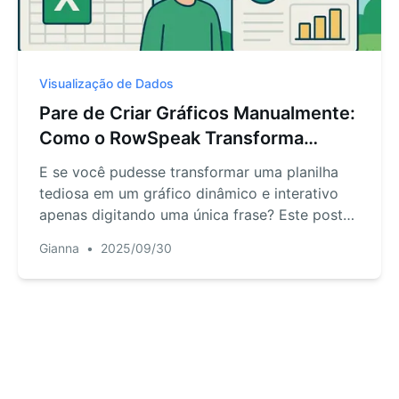
Visualização de Dados
Pare de Criar Gráficos Manualmente:
Como o RowSpeak Transforma
Planilhas em Visuais Interativos com
E se você pudesse transformar uma planilha
uma Única Frase
tediosa em um gráfico dinâmico e interativo
apenas digitando uma única frase? Este post
revela como a IA conversacional do RowSpeak
Gianna
•
2025/09/30
faz exatamente isso. Mostraremos exemplos
reais de como as equipes estão economizando
horas de trabalho manual e criando relatórios
que realmente impressionam. Prepare-se para
parar de clicar e começar a conversar com
seus dados.