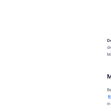
D
di
M
M
Be
R
in