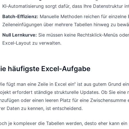
KI‑Automatisierung sorgt dafür, dass Ihre Datenstruktur int
Pipelines, Ziele, Forecasts und Umsatz
Nützliche Prompts für Analyse,
nachverfolgen.
Reporting und Bereinigung.
Batch‑Effizienz:
Manuelle Methoden reichen für einzelne Ei
Zeileneinfügungen über mehrere Tabellen hinweg zu bewäl
Projekt
Community
Null Lernkurve:
Sie müssen keine Rechtsklick‑Menüs oder
Meilensteine, Verantwortliche,
Diskutieren, Fragen stellen und von
Lieferung und Status verwalten.
anderen Nutzern lernen.
Excel‑Layout zu verwalten.
Analysen
Schnellstart
Dashboards, KPI-Reviews und
Schneller Einstieg für neue Nutzer und
ie häufigste Excel‑Aufgabe
wiederkehrende Business-Insights.
Teams.
ie fügt man eine Zeile in Excel ein“ ist aus gutem Grund e
ojekt erfordert ständige strukturelle Updates. Ob Sie ein
nzufügen oder einen leeren Platz für eine Zwischensumme 
rer Daten zu kennen, ist entscheidend.
ch je komplexer die Tabellen werden, desto eher kann ein