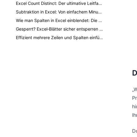
Excel Count Distinct: Der ultimative Leitfaden zum Zählen eindeutiger Werte
Subtraktion in Excel: Von einfachem Minus bis Ein‑Klick‑KI
Wie man Spalten in Excel einblendet: Die schnellsten Methoden für jede Situation
Gesperrt? Excel‑Blätter sicher entsperren und schützen
Effizient mehrere Zeilen und Spalten einfügen, ohne Daten zu beschädigen
D
„W
Pr
hi
Ih
Do