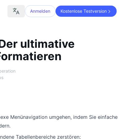
Anmelden
Kostenlose Testversion
 Der ultimative
 Formatieren
peration
ps
exe Menünavigation umgehen, indem Sie einfache
dern.
andene Tabellenbereiche zerstören;