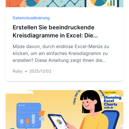
Datenvisualisierung
Erstellen Sie beeindruckende
Kreisdiagramme in Excel: Die
manuelle vs. KI-Methode
Müde davon, durch endlose Excel-Menüs zu
klicken, um ein einfaches Kreisdiagramm zu
erstellen? Diese Anleitung zeigt Ihnen die
traditionelle Methode Schritt für Schritt und
Ruby
•
2025/12/02
stellt eine revolutionäre KI-gestützte Methode
vor, mit der Sie Diagramme sofort mit einem
einzigen Befehl erstellen und anpassen können.
Finden Sie heraus, welche Methode die richtige
für Sie ist.