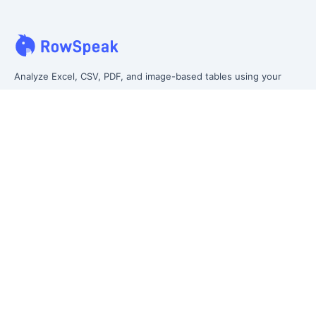
Analyze Excel, CSV, PDF, and image-based tables using your
own words. Clean messy data faster, generate insights instantly,
and ship reporting that leadership can actually use.
Let rows speak. From messy data to leadership-ready reporting.
Formerly Excelmatic
Product
Excel AI