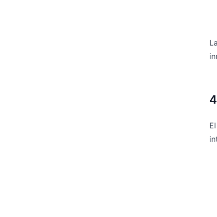
La
i
4
El
in