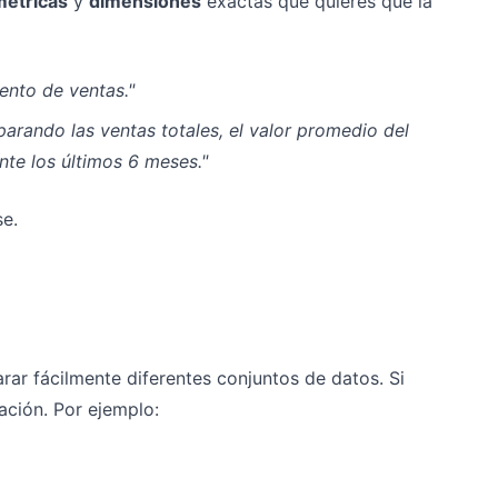
métricas
y
dimensiones
exactas que quieres que la
ento de ventas."
arando las ventas totales, el valor promedio del
nte los últimos 6 meses."
se.
ar fácilmente diferentes conjuntos de datos. Si
ación. Por ejemplo: