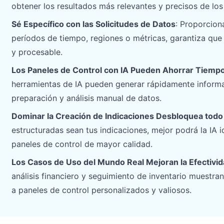
obtener los resultados más relevantes y precisos de lo
Gestiona pipeline, cuotas, previsiones y
Prompts útiles para análisis, informes y
seguimiento de ingresos.
limpieza de datos.
Sé Específico con las Solicitudes de Datos
: Proporcion
períodos de tiempo, regiones o métricas, garantiza que
Proyecto
Comunidad
y procesable.
Controla hitos, responsables, entregas
Participa, haz preguntas y aprende de
Los Paneles de Control con IA Pueden Ahorrar Tiemp
y estado.
otros usuarios.
herramientas de IA pueden generar rápidamente informa
Analítica
Inicio rápido
preparación y análisis manual de datos.
Dashboards, revisión de KPI e insights
Incorporación rápida para nuevos
Dominar la Creación de Indicaciones Desbloquea todo e
periódicos del negocio.
usuarios y equipos.
estructuradas sean tus indicaciones, mejor podrá la IA id
paneles de control de mayor calidad.
Los Casos de Uso del Mundo Real Mejoran la Efectivid
análisis financiero y seguimiento de inventario muestr
a paneles de control personalizados y valiosos.