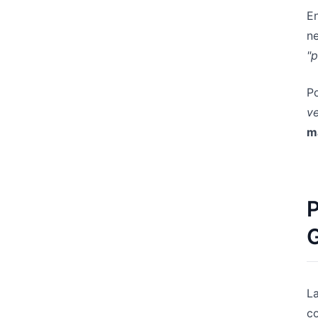
En
ne
"p
Po
ve
má
P
G
La
co