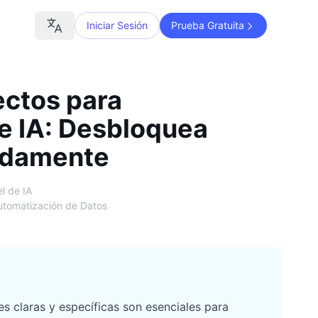
Iniciar Sesión
Prueba Gratuita
ctos para
e IA: Desbloquea
idamente
l de IA
utomatización de Datos
es claras y específicas son esenciales para