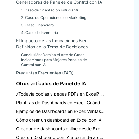
Generadores de Paneles de Control con IA
1. Caso de Orientación Estudiantil
2. Caso de Operaciones de Marketing
3. Caso Financiero
4. Caso de Inventario
El Impacto de las Indicaciones Bien
Definidas en la Toma de Decisiones
Conclusión: Domina el Arte de Crear
Indicaciones para Mejores Paneles de
Control con IA
Preguntas Frecuentes (FAQ)
Otros artículos de Panel de IA
¿Todavía copias y pegas PDFs en Excel? Convierte informes en paneles
Plantillas de Dashboards en Excel: Cuándo usar una plantilla vs. IA
Ejemplos de Dashboards en Excel: Ventas, Finanzas, Inventario y Reportes de KPI
Cómo crear un dashboard en Excel con IA
Creador de dashboards online desde Excel: Un flujo de trabajo práctico con IA
Crea un Dashboard con IA a partir de archivos Excel, CSV y PDF