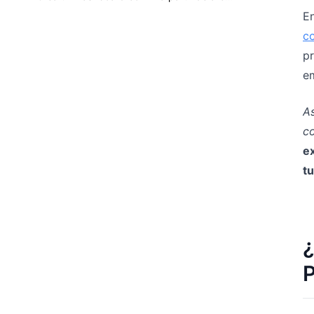
En
co
pr
em
As
co
e
tu
¿
P