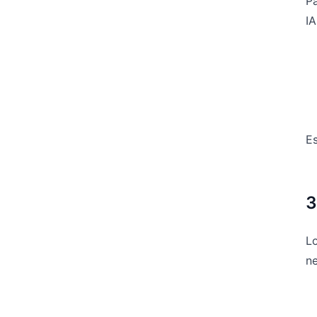
Pa
IA
Es
3
Lo
ne