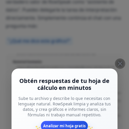
verdadero valor de RowSpeak como "asistente de
datos". Puedes delegarle la tarea de interpretación
directamente. Simplemente continúa el chat con una
pregunta más:
"¿Qué me dice este gráfico?"
Obtén respuestas de tu hoja de
cálculo en minutos
Sube tu archivo y describe lo que necesitas con
lenguaje natural. RowSpeak limpia y analiza tus
datos, y crea gráficos e informes claros, sin
fórmulas ni trabajo manual repetitivo.
Analizar mi hoja gratis
✨
✨