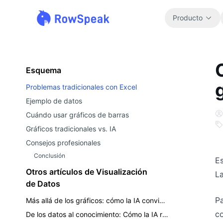
Producto
Esquema
Problemas tradicionales con Excel
Ejemplo de datos
Cuándo usar gráficos de barras
Gráficos tradicionales vs. IA
Consejos profesionales
Conclusión
Es
Otros artículos de Visualización
La
de Datos
Pa
Más allá de los gráficos: cómo la IA convierte los datos en historias empresariales convincentes que impulsan la toma de decisiones
co
De los datos al conocimiento: Cómo la IA reduce el tiempo de creación de gráficos de 3 horas a 30 segundos