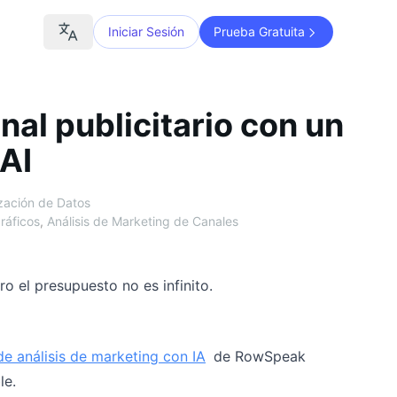
Iniciar Sesión
Prueba Gratuita
al publicitario con un
 AI
ización de Datos
ráficos
,
Análisis de Marketing de Canales
o el presupuesto no es infinito.
 de análisis de marketing con IA
de RowSpeak
le.