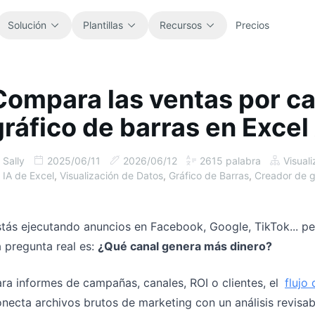
Solución
Plantillas
Recursos
Precios
Compara las ventas por can
Todo
Blog
gráfico de barras en Excel
Explora todas las plantillas de hoja de
Novedades del producto, ejemplos e
cálculo listas para usar.
ideas de flujo de trabajo.
Sally
2025/06/11
2026/06/12
2615
palabra
Visual
Finanzas
Guías
IA de Excel
,
Visualización de Datos
,
Gráfico de Barras
,
Creador de g
Presupuestos, previsiones, informes y
Tutoriales paso a paso para trabajos
análisis financiero.
reales con hojas de cálculo.
tás ejecutando anuncios en Facebook, Google, TikTok... per
Operaciones
Documentación
 pregunta real es:
¿Qué canal genera más dinero?
Sigue flujos de trabajo, traspasos,
Documentación principal, configuración
planificación y ejecución.
y referencias de uso.
ra informes de campañas, canales, ROI o clientes, el
flujo
necta archivos brutos de marketing con un análisis revisab
Ventas
Biblioteca de prompts