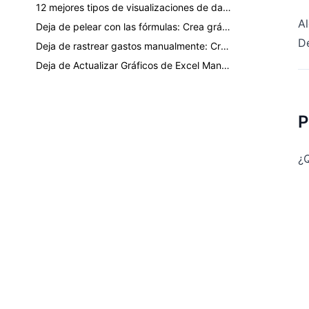
12 mejores tipos de visualizaciones de datos que todo profesional debe conocer
Al
Deja de pelear con las fórmulas: Crea gráficos dinámicos de Excel al instante con IA
D
Deja de rastrear gastos manualmente: Crea un informe de presupuesto automatizado con Excel AI
Deja de Actualizar Gráficos de Excel Manualmente: Muestra Automáticamente los Últimos 3 Meses de Datos
P
¿Q