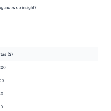
egundos de insight?
tas ($)
300
00
50
00