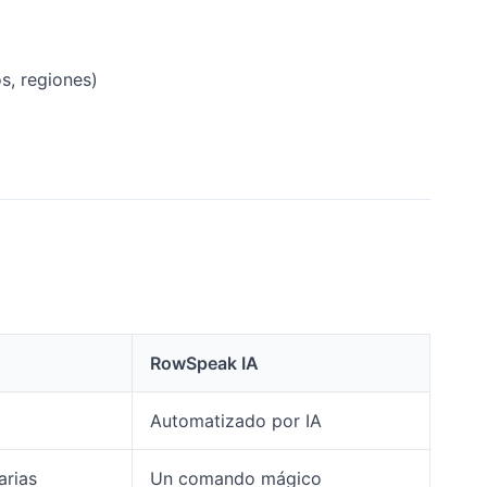
s, regiones)
)
RowSpeak IA
Automatizado por IA
arias
Un comando mágico