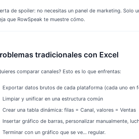
Gestiona pipeline, cuotas, previsiones y
Prompts útiles para análisis, informes y
erta de spoiler: no necesitas un panel de marketing. Solo u
seguimiento de ingresos.
limpieza de datos.
eja que RowSpeak te muestre cómo.
Proyecto
Comunidad
Controla hitos, responsables, entregas
Participa, haz preguntas y aprende de
y estado.
otros usuarios.
roblemas tradicionales con Excel
Analítica
Inicio rápido
Dashboards, revisión de KPI e insights
Incorporación rápida para nuevos
uieres comparar canales? Esto es lo que enfrentas:
periódicos del negocio.
usuarios y equipos.
Exportar datos brutos de cada plataforma (cada uno en f
Limpiar y unificar en una estructura común
Crear una tabla dinámica: filas = Canal, valores = Ventas
Insertar gráfico de barras, personalizar manualmente, luc
Terminar con un gráfico que se ve... regular.