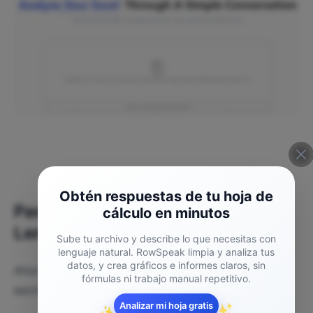
Obtén respuestas de tu hoja de
Paso 2: Pide Tu Análisis en
cálculo en minutos
Lenguaje Natural
Sube tu archivo y describe lo que necesitas con
lenguaje natural. RowSpeak limpia y analiza tus
datos, y crea gráficos e informes claros, sin
Ahora, en lugar de
escribir fórmulas
, simplemente
fórmulas ni trabajo manual repetitivo.
escribe tu solicitud en el cuadro de chat.
✨
✨
Analizar mi hoja gratis