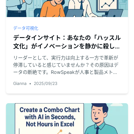
データ可視化
データインサイト：あなたの「ハッスル
文化」がイノベーションを静かに殺して
いませんか？
リーダーとして、実行力は向上する一方で革新が
停滞していると感じていませんか？その原因はデ
ータの断絶です。RowSpeakが人事と製品メトリ
クスを統合し、戦略的直観を強力な視覚的証拠に
Gianna
•
2025/09/23
変え、よりスマートで持続可能な成長を推進する
方法をご覧ください。