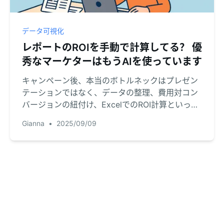
データ可視化
レポートのROIを手動で計算してる？ 優
秀なマーケターはもうAIを使っています
キャンペーン後、本当のボトルネックはプレゼン
テーションではなく、データの整理、費用対コン
バージョンの紐付け、ExcelでのROI計算といった
煩雑なプロセスです。本記事では、実践的なマー
Gianna
•
2025/09/09
ケティングレポートの事例を通じて、VLOOKUP
や複雑な数式をRowSpeakで置き換える方法を解
説します。たった3つの平易なコマンドで、生デー
タから実践的なインサイトを10分以内に導き出す
手法をご覧ください。