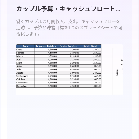
Pipelines, quotas, forecasting, and
Useful prompts for analysis, reporting,
カップル予算・キャッシュフロートラ
revenue tracking.
and cleanup.
ッカー テンプレート
働くカップルの月間収入、支出、キャッシュフローを
追跡し、予算と貯蓄目標を1つのスプレッドシートで可
Project
Community
視化します。
Manage milestones, owners, delivery,
Join discussions, ask questions, and
and status.
learn from users.
Analytics
Quick Start
Dashboards, KPI reviews, and recurring
Fast onboarding for new users and
business insights.
teams.