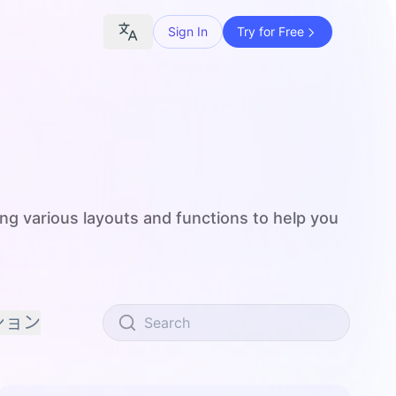
Sign In
Try for Free
ng various layouts and functions to help you
ション