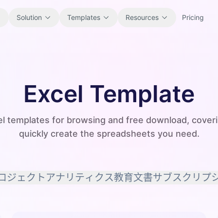
Solution
Templates
Resources
Pricing
All
Blog
Browse every ready-to-use
Product updates, examples, and
Excel Template
spreadsheet template.
workflow ideas.
Finance
Guides
cel templates for browsing and free download, coveri
Budgets, forecasts, reporting, and
Step-by-step tutorials for real
quickly create the spreadsheets you need.
financial analysis.
spreadsheet jobs.
Operations
Documentation
ロジェクト
アナリティクス
教育
文書
サブスクリプ
Track workflows, handoffs, planning,
Core product docs, setup, and usage
and execution.
references.
Sales
Prompt Library