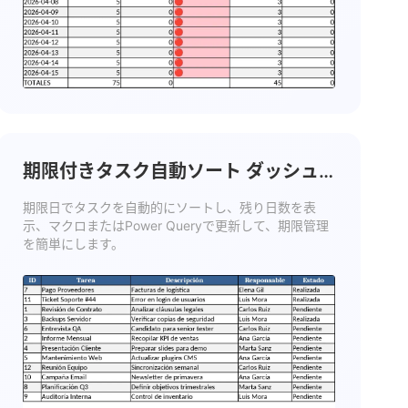
期限付きタスク自動ソート ダッシュ
ボード テンプレート
期限日でタスクを自動的にソートし、残り日数を表
示、マクロまたはPower Queryで更新して、期限管理
を簡単にします。