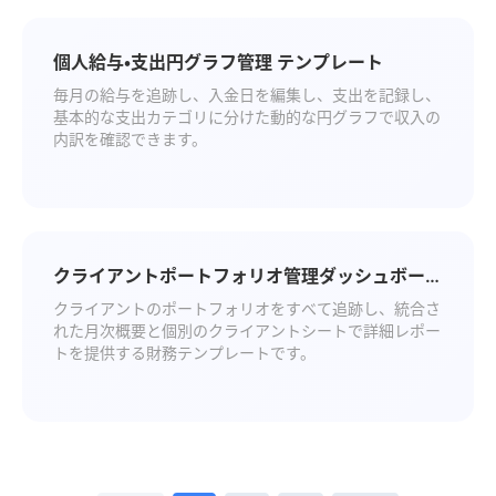
個人給与・支出円グラフ管理 テンプレート
毎月の給与を追跡し、入金日を編集し、支出を記録し、
基本的な支出カテゴリに分けた動的な円グラフで収入の
内訳を確認できます。
クライアントポートフォリオ管理ダッシュボード
（月次更新） テンプレート
クライアントのポートフォリオをすべて追跡し、統合さ
れた月次概要と個別のクライアントシートで詳細レポー
トを提供する財務テンプレートです。