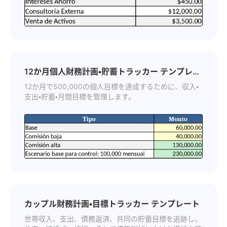
12か月個人財務計画・貯蓄トラッカー テンプレー
ト
12か月で500,000の個人目標を達成するために、収入・
支出・貯蓄・月間目標を管理します。
カップル財務計画・目標トラッカー テンプレート
世帯収入、支出、債務返済、共同の貯蓄目標を追跡し、