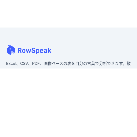
Excel、CSV、PDF、画像ベースの表を自分の言葉で分析できます。散
らかったデータをすばやく整え、すぐにインサイトを得て、経営層が
実際に使えるレポートを作成できます。
散らかったデータを、経営層向けレポートへ。
旧 Excelmatic