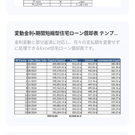
変動金利・期間短縮型住宅ローン償却表 テンプレ
ート
金利変動と部分返済に対応し、月々の支払額を変更せず
に処理できるExcel住宅ローン償却表です。