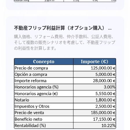
不動産フリップ利益計算（オプション購入） テ
ンプレート
購入価格、リフォーム費用、仲介手数料、公証人費用、
そして複数の販売シナリオを考慮して、不動産フリップ
の利益性を計算します。