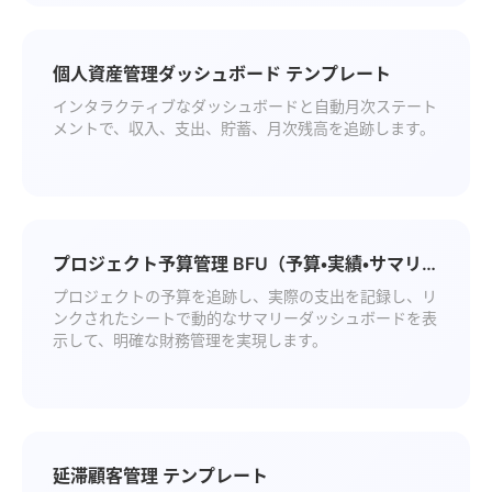
個人資産管理ダッシュボード テンプレート
インタラクティブなダッシュボードと自動月次ステート
メントで、収入、支出、貯蓄、月次残高を追跡します。
プロジェクト予算管理 BFU（予算・実績・サマリ
ー） テンプレート
プロジェクトの予算を追跡し、実際の支出を記録し、リ
ンクされたシートで動的なサマリーダッシュボードを表
示して、明確な財務管理を実現します。
延滞顧客管理 テンプレート