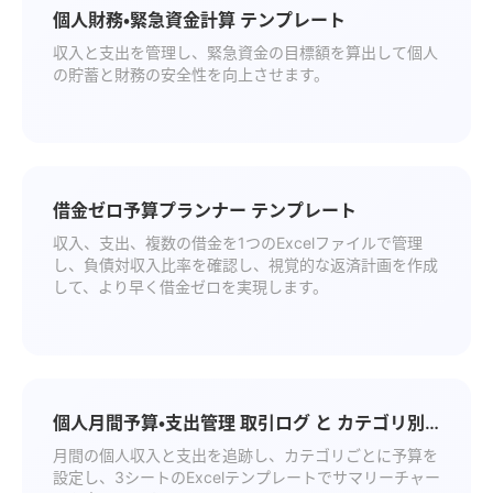
個人財務・緊急資金計算 テンプレート
収入と支出を管理し、緊急資金の目標額を算出して個人
の貯蓄と財務の安全性を向上させます。
借金ゼロ予算プランナー テンプレート
収入、支出、複数の借金を1つのExcelファイルで管理
し、負債対収入比率を確認し、視覚的な返済計画を作成
して、より早く借金ゼロを実現します。
個人月間予算・支出管理 取引ログ と カテゴリ別
予算 テンプレート
月間の個人収入と支出を追跡し、カテゴリごとに予算を
設定し、3シートのExcelテンプレートでサマリーチャー