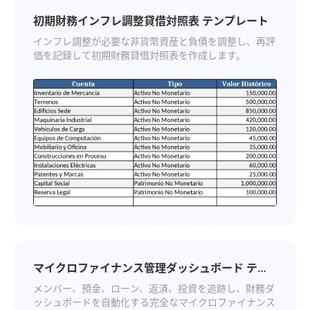
初期財務インフレ調整貸借対照表 テンプレート
インフレ調整が必要な非貨幣資産と負債を調整し、再評
価を記録して初期財務貸借対照表を作成します。
マイクロファイナンス管理ダッシュボード テン
プレート
メンバー、預金、ローン、返済、投資を追跡し、財務ダ
ッシュボードを自動化する完全なマイクロファイナンス