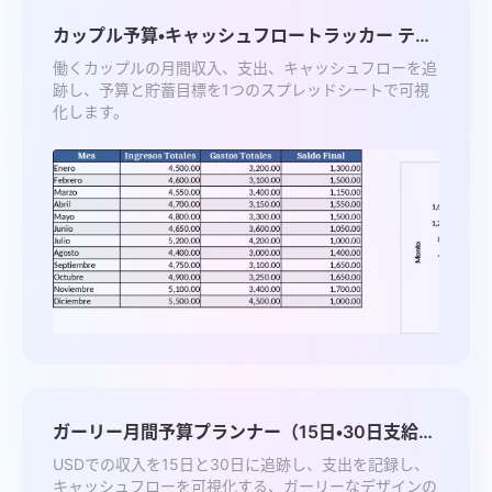
カップル予算・キャッシュフロートラッカー テン
プレート
働くカップルの月間収入、支出、キャッシュフローを追
跡し、予算と貯蓄目標を1つのスプレッドシートで可視
化します。
ガーリー月間予算プランナー（15日・30日支給）
テンプレート
USDでの収入を15日と30日に追跡し、支出を記録し、
キャッシュフローを可視化する、ガーリーなデザインの