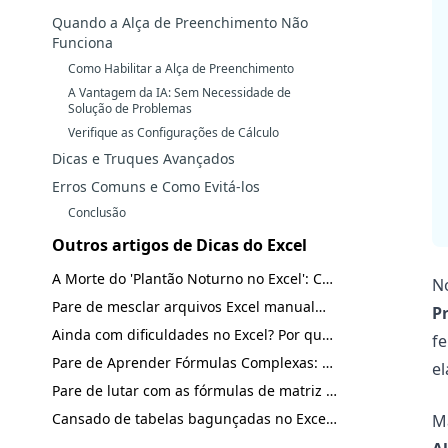
Quando a Alça de Preenchimento Não
Funciona
Como Habilitar a Alça de Preenchimento
A Vantagem da IA: Sem Necessidade de
Solução de Problemas
Verifique as Configurações de Cálculo
Dicas e Truques Avançados
Erros Comuns e Como Evitá-los
Conclusão
Outros artigos de Dicas do Excel
A Morte do 'Plantão Noturno no Excel': Como a IA Recupera 10 Horas do Seu Fim de Semana.
No
Pare de mesclar arquivos Excel manualmente. Faça-o com uma única frase.
P
Ainda com dificuldades no Excel? Por que a IA é a atualização de competências que você precisa
f
Pare de Aprender Fórmulas Complexas: Como a IA do Excel Impulsiona sua Carreira
el
Pare de lutar com as fórmulas de matriz dinâmica do Excel: veja como a IA pode fazer isso por você
Cansado de tabelas bagunçadas no Excel? Despivotar seus dados em segundos com IA
Ma