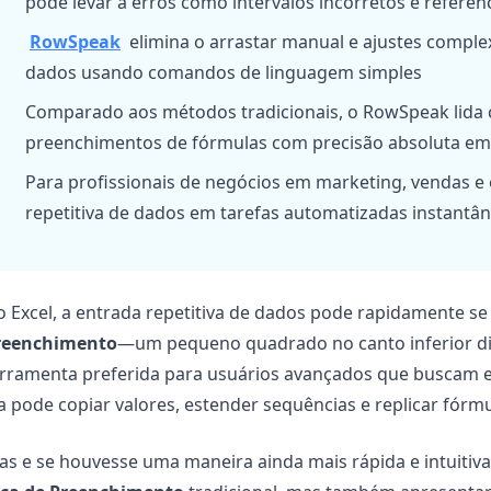
pode levar a erros como intervalos incorretos e referên
Gerencie pipeline, metas, previsões e
Prompts úteis para análise, relatórios e
RowSpeak
elimina o arrastar manual e ajustes compl
receita.
limpeza de dados.
dados usando comandos de linguagem simples
Projeto
Comunidade
Comparado aos métodos tradicionais, o RowSpeak lida 
Controle marcos, responsáveis, entregas e
Participe das discussões, faça perguntas e
preenchimentos de fórmulas com precisão absoluta em
estado.
aprenda com outros utilizadores.
Para profissionais de negócios em marketing, vendas 
repetitiva de dados em tarefas automatizadas instantân
Análises
Início rápido
Dashboards, revisões de KPI e análises
Onboarding rápido para novos
recorrentes.
utilizadores e equipas.
 Excel, a entrada repetitiva de dados pode rapidamente se
reenchimento
—um pequeno quadrado no canto inferior di
erramenta preferida para usuários avançados que buscam e
a pode copiar valores, estender sequências e replicar fórmu
s e se houvesse uma maneira ainda mais rápida e intuitiv