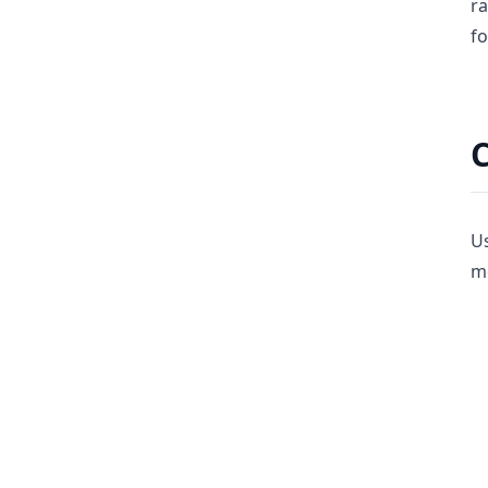
ra
fo
U
mé