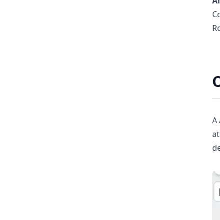
A
C
Ro
O
A
at
de