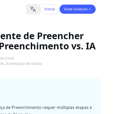
Entrar
Teste Gratuito
gente de Preencher
 Preenchimento vs. IA
 do Excel
ade
,
Automação de Dados
ça de Preenchimento requer múltiplas etapas e