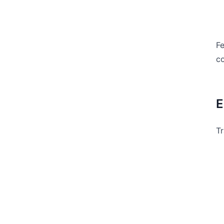
Fe
co
E
T