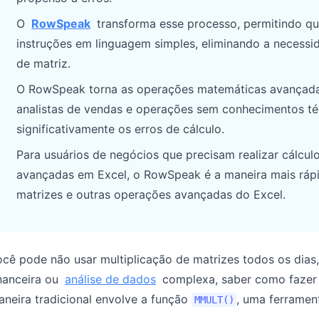
Gerencie pipeline, metas, previsões e
Prompts úteis para análise, relatórios e
O
RowSpeak
transforma esse processo, permitindo que
receita.
limpeza de dados.
instruções em linguagem simples, eliminando a necess
de matriz.
Projeto
Comunidade
Controle marcos, responsáveis,
Participe das discussões, faça
O RowSpeak torna as operações matemáticas avançadas 
entregas e estado.
perguntas e aprenda com outros
analistas de vendas e operações sem conhecimentos t
utilizadores.
significativamente os erros de cálculo.
Análises
Início rápido
Para usuários de negócios que precisam realizar cálcu
Dashboards, revisões de KPI e análises
recorrentes.
Onboarding rápido para novos
avançadas em Excel, o RowSpeak é a maneira mais rápid
utilizadores e equipas.
matrizes e outras operações avançadas do Excel.
ocê pode não usar multiplicação de matrizes todos os di
nanceira ou
análise de dados
complexa, saber como fazer 
neira tradicional envolve a função
, uma ferrament
MMULT()