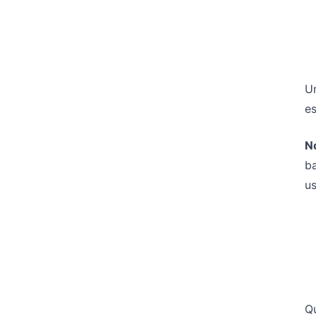
Um
es
N
b
us
Q