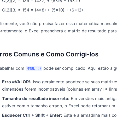
C[2][2] = 139 = (4×7) + (5×9) + (6×11)
C[2][3] = 154 = (4×8) + (5×10) + (6×12)
lizmente, você não precisa fazer essa matemática manualm
rretamente, o Excel preencherá a matriz de resultado para
rros Comuns e Como Corrigi-los
rabalhar com
pode ser complicado. Aqui estão al
MMULT()
Erro #VALOR!:
Isso geralmente acontece se suas matrizes
dimensões forem incompatíveis (colunas em array1 ≠ linh
Tamanho do resultado incorreto:
Em versões mais antigas
estiver com o tamanho errado, o Excel pode retornar um r
Esquecer Ctrl + Shift + Enter:
Esta é a armadilha mais c