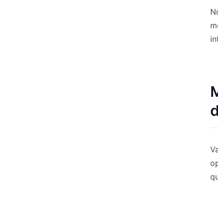
N
m
in
d
V
op
q