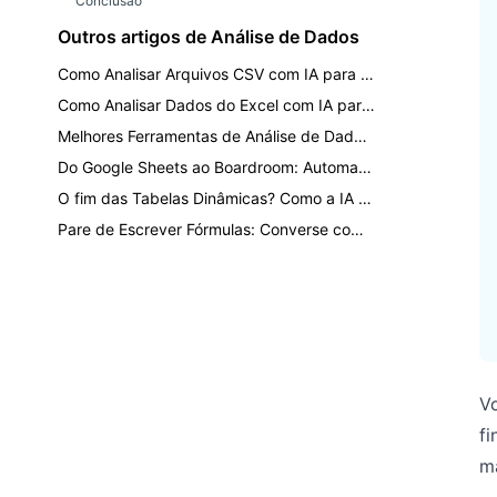
Conclusão
Outros artigos de Análise de Dados
Como Analisar Arquivos CSV com IA para Relatórios Mensais
Como Analisar Dados do Excel com IA para Relatórios de Negócios
Melhores Ferramentas de Análise de Dados em 2026: Excel, BI, IA e Planilhas Comparados
Do Google Sheets ao Boardroom: Automatizando Análise de Dados Multiplataforma com IA
O fim das Tabelas Dinâmicas? Como a IA Generativa está re-arquitetando relatórios empresariais
Pare de Escrever Fórmulas: Converse com o Excel para Analisar Dados via RowSpeak AI
V
fi
ma