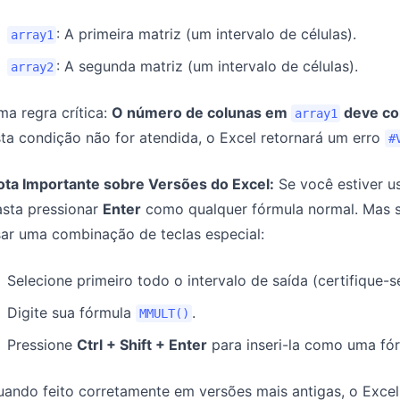
: A primeira matriz (um intervalo de células).
array1
: A segunda matriz (um intervalo de células).
array2
a regra crítica:
O número de colunas em
deve co
array1
ta condição não for atendida, o Excel retornará um erro
#
ota Importante sobre Versões do Excel:
Se você estiver u
asta pressionar
Enter
como qualquer fórmula normal. Mas s
ar uma combinação de teclas especial:
Selecione primeiro todo o intervalo de saída (certifique-
Digite sua fórmula
.
MMULT()
Pressione
Ctrl + Shift + Enter
para inseri-la como uma fór
uando feito corretamente em versões mais antigas, o Exce