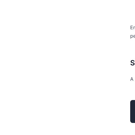
E
pe
S
A