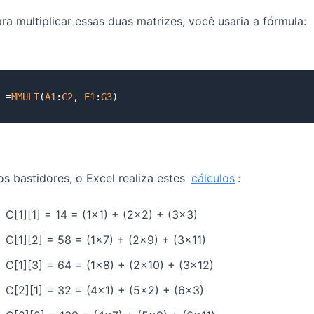
ra multiplicar essas duas matrizes, você usaria a fórmula:
=
MMULT
(
A1
:
C2
, 
E1
:
G3
s bastidores, o Excel realiza estes
cálculos
:
C[1][1] = 14 = (1×1) + (2×2) + (3×3)
C[1][2] = 58 = (1×7) + (2×9) + (3×11)
C[1][3] = 64 = (1×8) + (2×10) + (3×12)
C[2][1] = 32 = (4×1) + (5×2) + (6×3)