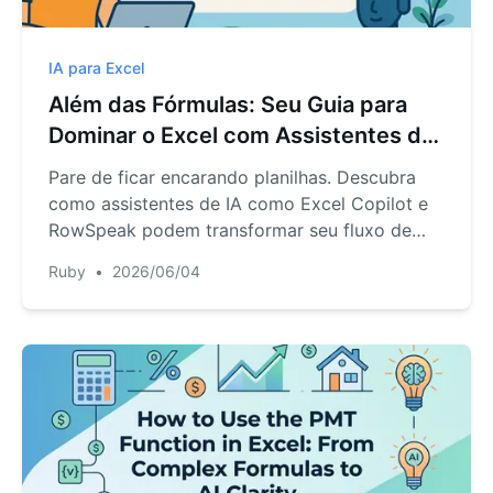
IA para Excel
Além das Fórmulas: Seu Guia para
Dominar o Excel com Assistentes de
IA
Pare de ficar encarando planilhas. Descubra
como assistentes de IA como Excel Copilot e
RowSpeak podem transformar seu fluxo de
trabalho. Este guia detalha seus recursos,
Ruby
•
2026/06/04
compara seus pontos fortes e mostra como
obter respostas instantâneas dos seus dados
usando inglês simples.