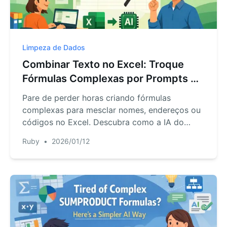
Limpeza de Dados
Combinar Texto no Excel: Troque
Fórmulas Complexas por Prompts de
IA Simples
Pare de perder horas criando fórmulas
complexas para mesclar nomes, endereços ou
códigos no Excel. Descubra como a IA do
RowSpeak faz isso em segundos com uma
Ruby
•
2026/01/12
frase simples, economizando tempo e evitando
erros.