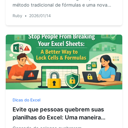
método tradicional de fórmulas e uma nova
solução rápida com IA via RowSpeak. Pare de
Ruby
•
2026/01/14
perder horas na preparação de dados.
Dicas do Excel
Evite que pessoas quebrem suas
planilhas do Excel: Uma maneira
melhor de bloquear células &