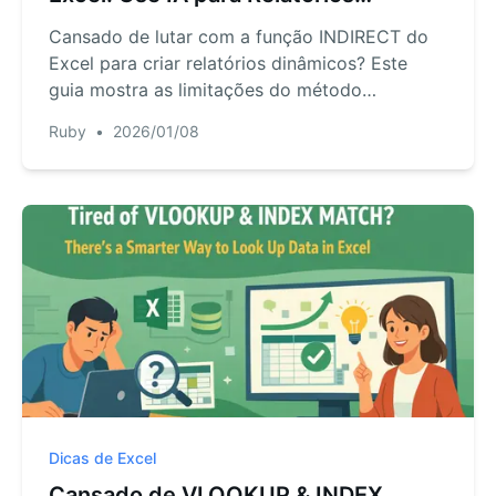
Dinâmicos
Cansado de lutar com a função INDIRECT do
Excel para criar relatórios dinâmicos? Este
guia mostra as limitações do método
tradicional e apresenta uma forma mais rápida
Ruby
•
2026/01/08
e sem erros, usando um agente de IA para
Excel para lidar com referências dinâmicas
com simples comandos de linguagem.
Dicas de Excel
Cansado de VLOOKUP & INDEX