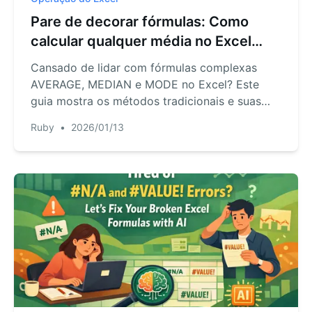
Pare de decorar fórmulas: Como
calcular qualquer média no Excel
com IA
Cansado de lidar com fórmulas complexas
AVERAGE, MEDIAN e MODE no Excel? Este
guia mostra os métodos tradicionais e suas
armadilhas, e apresenta uma forma mais rápida
Ruby
•
2026/01/13
usando o Excel AI para calcular qualquer tipo
de média com comandos em linguagem
simples.