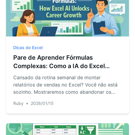
Dicas do Excel
Pare de Aprender Fórmulas
Complexas: Como a IA do Excel
Impulsiona sua Carreira
Cansado da rotina semanal de montar
relatórios de vendas no Excel? Você não está
sozinho. Mostraremos como abandonar os
tediosos SUMIFS e as configurações manuais
Ruby
•
2026/01/15
de pivot table e usar o Excel AI para obter
insights em minutos, liberando você para
trabalhos estratégicos que chamem atenção.