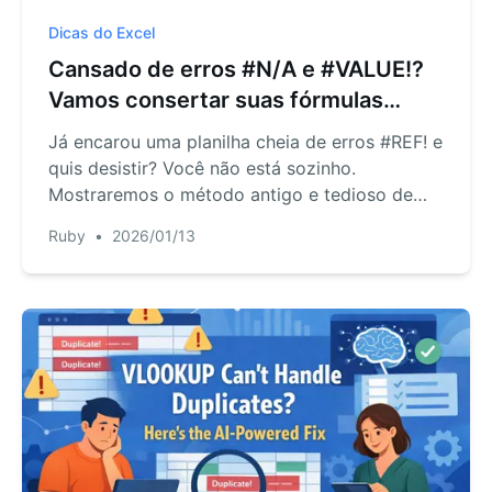
Dicas do Excel
Cansado de erros #N/A e #VALUE!?
Vamos consertar suas fórmulas
quebradas do Excel com IA
Já encarou uma planilha cheia de erros #REF! e
quis desistir? Você não está sozinho.
Mostraremos o método antigo e tedioso de
depurar fórmulas e uma abordagem
Ruby
•
2026/01/13
revolucionária usando o Excel AI para corrigi-
las em segundos com linguagem natural.