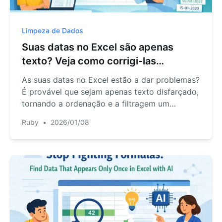
Limpeza de Dados
Suas datas no Excel são apenas
texto? Veja como corrigi-las
instantaneamente com IA
As suas datas no Excel estão a dar problemas?
É provável que sejam apenas texto disfarçado,
tornando a ordenação e a filtragem um
pesadelo. Pare de desperdiçar horas com
Ruby
•
2026/01/08
correções manuais e fórmulas complexas.
Descubra como a IA do RowSpeak consegue
entender e converter qualquer formato de data
em texto em segundos.