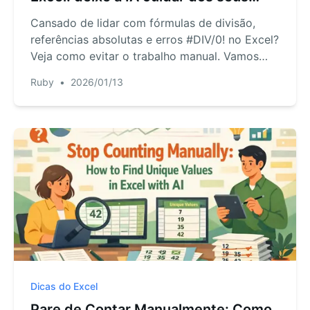
cálculos
Cansado de lidar com fórmulas de divisão,
referências absolutas e erros #DIV/0! no Excel?
Veja como evitar o trabalho manual. Vamos
mostrar como um Excel AI pode calcular
Ruby
•
2026/01/13
instantaneamente o preço por unidade ou
converter moedas para você.
Dicas do Excel
Pare de Contar Manualmente: Como