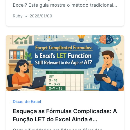
Excel? Este guia mostra o método tradicional e
um novo método revolucionário. Veja como
Ruby
•
2026/01/09
uma IA do Excel pode calcular volumes e áreas
por si, bastando pedir em linguagem natural.
Dicas de Excel
Esqueça as Fórmulas Complicadas: A
Função LET do Excel Ainda é
Relevante na Era da IA?