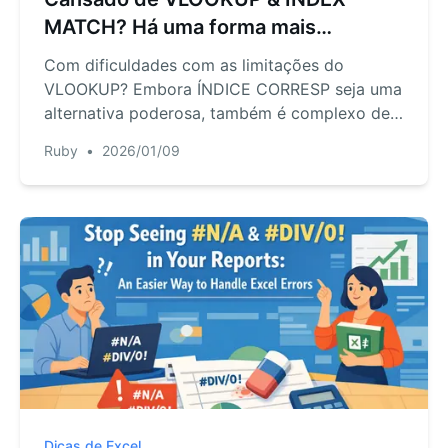
MATCH? Há uma forma mais
inteligente de procurar dados no
Com dificuldades com as limitações do
Excel
VLOOKUP? Embora ÍNDICE CORRESP seja uma
alternativa poderosa, também é complexo de
dominar. Descubra uma forma moderna e mais
Ruby
•
2026/01/09
rápida de realizar qualquer pesquisa de dados
no Excel usando linguagem simples com um
agente de IA para Excel.
Dicas de Excel