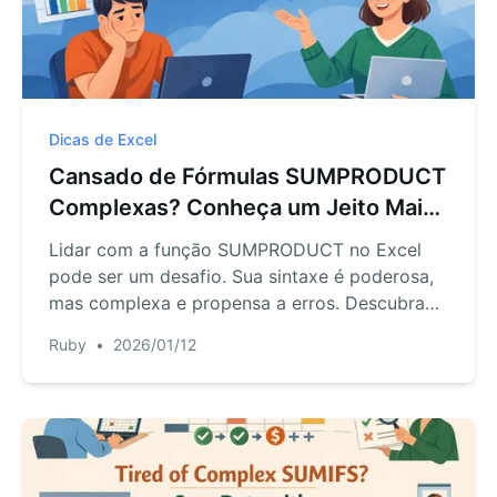
Dicas de Excel
Cansado de Fórmulas SUMPRODUCT
Complexas? Conheça um Jeito Mais
Simples com IA
Lidar com a função SUMPRODUCT no Excel
pode ser um desafio. Sua sintaxe é poderosa,
mas complexa e propensa a erros. Descubra
como um agente de IA como o RowSpeak
Ruby
•
2026/01/12
substitui fórmulas manuais, permitindo realizar
cálculos complexos apenas com comandos
simples.