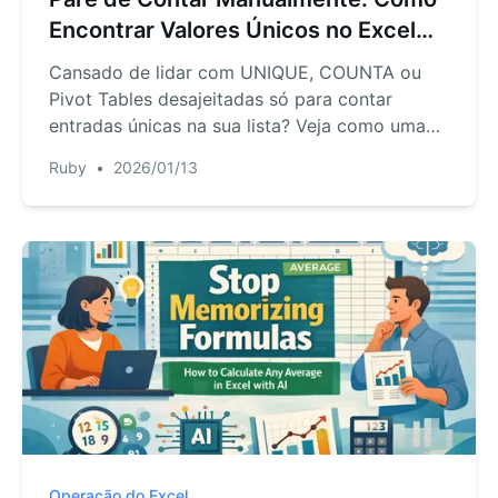
Encontrar Valores Únicos no Excel
com AI
Cansado de lidar com UNIQUE, COUNTA ou
Pivot Tables desajeitadas só para contar
entradas únicas na sua lista? Veja como uma
ferramenta AI para Excel como o RowSpeak
Ruby
•
2026/01/13
permite encontrar valores únicos ou distintos
com uma frase simples, poupando tempo e
evitando erros de fórmula.
Operação do Excel