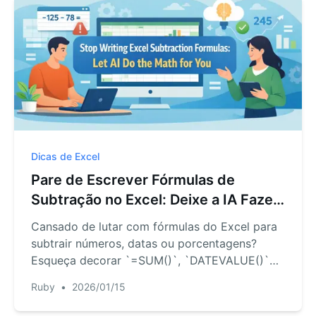
Dicas de Excel
Pare de Escrever Fórmulas de
Subtração no Excel: Deixe a IA Fazer
as Contas por Você
Cansado de lutar com fórmulas do Excel para
subtrair números, datas ou porcentagens?
Esqueça decorar `=SUM()`, `DATEVALUE()`
ou referências absolutas. Descubra como a IA
Ruby
•
2026/01/15
do Excel realiza qualquer cálculo de subtração
instantaneamente com comandos de texto