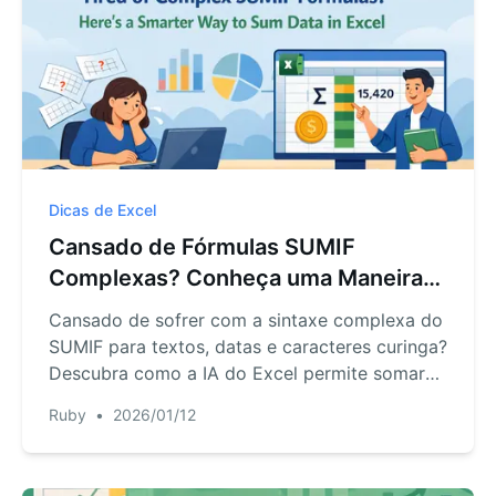
Dicas de Excel
Cansado de Fórmulas SUMIF
Complexas? Conheça uma Maneira
Mais Inteligente de Somar Dados no
Cansado de sofrer com a sintaxe complexa do
Excel
SUMIF para textos, datas e caracteres curinga?
Descubra como a IA do Excel permite somar
dados sob qualquer condição usando apenas
Ruby
•
2026/01/12
linguagem natural. Economize horas e elimine
erros de fórmulas com o RowSpeak.