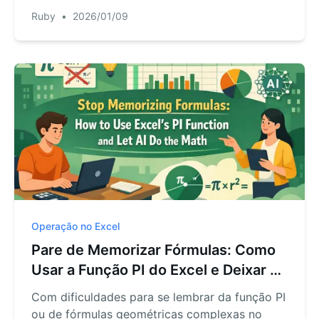
como um agente de IA para Excel pode
Ruby
•
2026/01/09
desempatar automaticamente e gerar rankings
perfeitos em segundos, sem a necessidade de
fórmulas complexas.
Operação no Excel
Pare de Memorizar Fórmulas: Como
Usar a Função PI do Excel e Deixar a
IA Fazer as Contas
Com dificuldades para se lembrar da função PI
ou de fórmulas geométricas complexas no