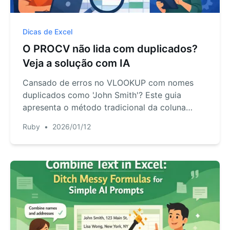
Dicas de Excel
O PROCV não lida com duplicados?
Veja a solução com IA
Cansado de erros no VLOOKUP com nomes
duplicados como 'John Smith'? Este guia
apresenta o método tradicional da coluna
auxiliar e mostra como a IA do RowSpeak
Ruby
•
2026/01/12
resolve o problema em segundos com
linguagem simples, sem a necessidade de
fórmulas complexas.