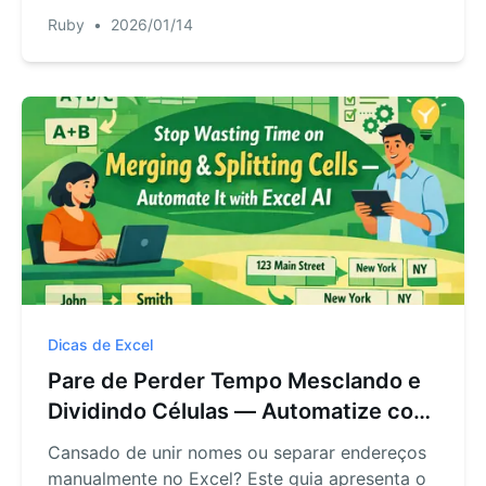
como ferramentas de IA como o RowSpeak
Ruby
•
2026/01/14
calculam totais, comissões ou custos de
estoque instantaneamente com comandos
simples, economizando tempo e reduzindo
erros.
Dicas de Excel
Pare de Perder Tempo Mesclando e
Dividindo Células — Automatize com
a IA do Excel
Cansado de unir nomes ou separar endereços
manualmente no Excel? Este guia apresenta o