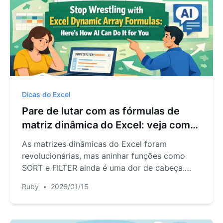
Dicas do Excel
Pare de lutar com as fórmulas de
matriz dinâmica do Excel: veja como
a IA pode fazer isso por você
As matrizes dinâmicas do Excel foram
revolucionárias, mas aninhar funções como
SORT e FILTER ainda é uma dor de cabeça.
Descubra como o RowSpeak, um agente de IA,
Ruby
•
2026/01/15
permite filtrar, ordenar e analisar dados
complexos apenas fazendo perguntas em
linguagem natural.