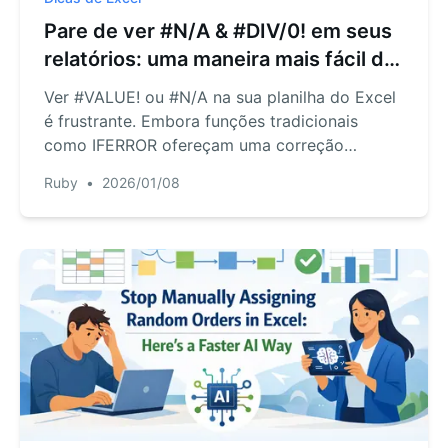
Pare de ver #N/A & #DIV/0! em seus
relatórios: uma maneira mais fácil de
tratar erros do Excel
Ver #VALUE! ou #N/A na sua planilha do Excel
é frustrante. Embora funções tradicionais
como IFERROR ofereçam uma correção
manual, o processo é repetitivo e polui as suas
Ruby
•
2026/01/08
fórmulas. Descubra como o RowSpeak, uma IA
para Excel, permite que você lide com todos
os erros de fórmula automaticamente, usando
comandos de linguagem simples.