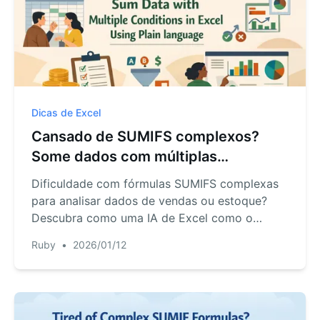
Dicas de Excel
Cansado de SUMIFS complexos?
Some dados com múltiplas
condições no Excel usando
Dificuldade com fórmulas SUMIFS complexas
linguagem simples
para analisar dados de vendas ou estoque?
Descubra como uma IA de Excel como o
RowSpeak substitui sintaxes confusas por
Ruby
•
2026/01/12
perguntas simples, poupando tempo e
evitando erros.