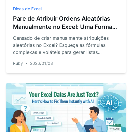
Dicas de Excel
Pare de Atribuir Ordens Aleatórias
Manualmente no Excel: Uma Forma
Mais Rápida com IA
Cansado de criar manualmente atribuições
aleatórias no Excel? Esqueça as fórmulas
complexas e voláteis para gerar listas
aleatórias únicas. Veja como a IA do RowSpeak
Ruby
•
2026/01/08
lida com ordenação e agrupamento aleatórios
para planejamento de eventos ou atribuição de
equipes em segundos, com simples comandos
de chat.