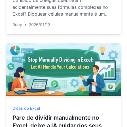
Cansado de colegas quebrarem
fórmulas
acidentalmente suas fórmulas complexas no
Excel? Bloquear células manualmente é um
processo desajeitado e com várias etapas.
Ruby
•
2026/01/13
Veja como o RowSpeak oferece uma maneira
mais inteligente de gerenciar o acesso a dados
e a colaboração sem senhas e configurações
complexas.
Dicas do Excel
Pare de dividir manualmente no
Excel: deixe a IA cuidar dos seus