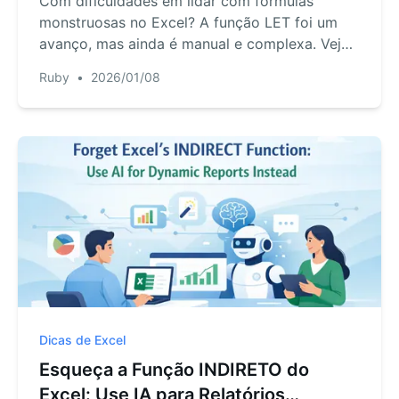
Com dificuldades em lidar com fórmulas
monstruosas no Excel? A função LET foi um
avanço, mas ainda é manual e complexa. Veja
como a IA da RowSpeak permite que você
Ruby
•
2026/01/08
dispense totalmente as fórmulas e obtenha
resultados apenas perguntando em linguagem
natural.
Dicas de Excel
Esqueça a Função INDIRETO do
Excel: Use IA para Relatórios