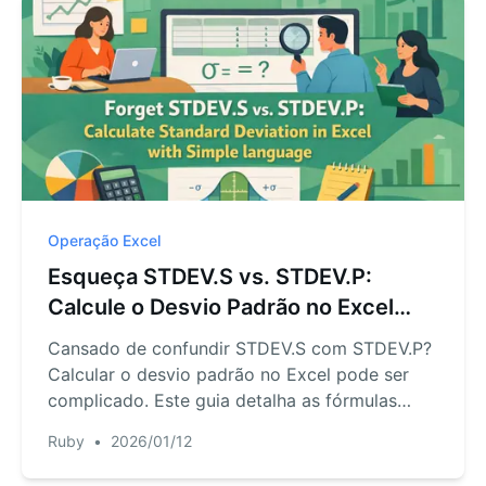
Operação Excel
Esqueça STDEV.S vs. STDEV.P:
Calcule o Desvio Padrão no Excel
com Linguagem Simples
Cansado de confundir STDEV.S com STDEV.P?
Calcular o desvio padrão no Excel pode ser
complicado. Este guia detalha as fórmulas
tradicionais e apresenta uma forma mais
Ruby
•
2026/01/12
inteligente usando a IA do Excel. Deixe o
RowSpeak cuidar das estatísticas complexas