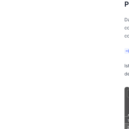
P
Da
c
co
=
I
d