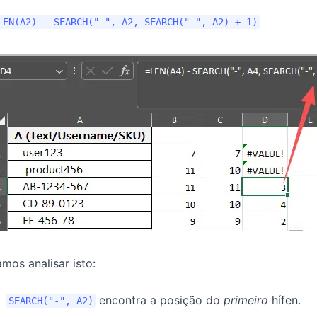
LEN(A2) - SEARCH("-", A2, SEARCH("-", A2) + 1)
mos analisar isto:
encontra a posição do
primeiro
hífen.
SEARCH("-", A2)