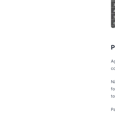
P
A
c
N
fo
to
P