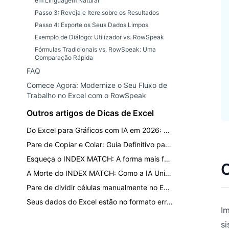
em Linguagem Natural
Passo 3: Reveja e Itere sobre os Resultados
Passo 4: Exporte os Seus Dados Limpos
Exemplo de Diálogo: Utilizador vs. RowSpeak
Fórmulas Tradicionais vs. RowSpeak: Uma
Comparação Rápida
FAQ
Comece Agora: Modernize o Seu Fluxo de
Trabalho no Excel com o RowSpeak
Outros artigos de Dicas de Excel
Do Excel para Gráficos com IA em 2026: Ferramentas, Opções e Verificações de Revisão
Pare de Copiar e Colar: Guia Definitivo para Mesclar Várias Planilhas do Excel
Esqueça o INDEX MATCH: A forma mais fácil de consultar múltiplos critérios no Excel
C
A Morte do INDEX MATCH: Como a IA Unifica Planilhas Fragmentadas com Linguagem Natural
Pare de dividir células manualmente no Excel. Faça isso com uma frase.
Seus dados do Excel estão no formato errado? Como aplicar Unpivot para análise (do jeito fácil)
I
si