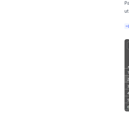
Pa
ut
=