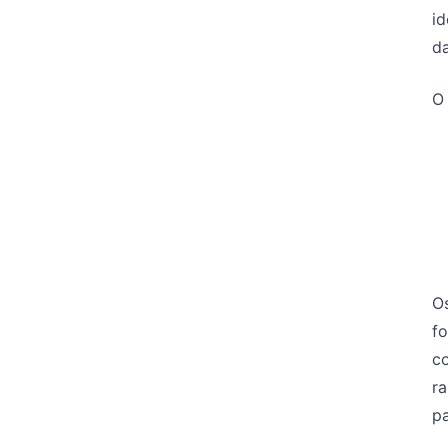
id
da
O
O
fo
co
r
p