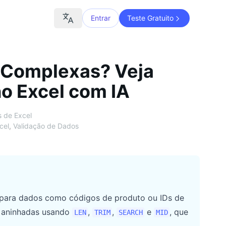
Entrar
Teste Gratuito
 Complexas? Veja
o Excel com IA
s de Excel
cel
,
Validação de Dados
 para dados como códigos de produto ou IDs de
e aninhadas usando
,
,
e
, que
LEN
TRIM
SEARCH
MID