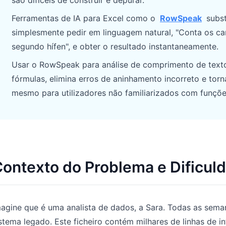
são difíceis de construir e depurar.
Gerencie pipeline, metas, previsões e
Prompts úteis para análise, relatórios e
Ferramentas de IA para Excel como o
RowSpeak
subst
receita.
limpeza de dados.
simplesmente pedir em linguagem natural, "Conta os ca
segundo hífen", e obter o resultado instantaneamente.
Projeto
Comunidade
Controle marcos, responsáveis,
Participe das discussões, faça
Usar o RowSpeak para análise de comprimento de texto
entregas e estado.
perguntas e aprenda com outros
fórmulas, elimina erros de aninhamento incorreto e torn
utilizadores.
mesmo para utilizadores não familiarizados com funçõe
Análises
Início rápido
Dashboards, revisões de KPI e análises
recorrentes.
Onboarding rápido para novos
utilizadores e equipas.
ontexto do Problema e Dificul
magine que é uma analista de dados, a Sara. Todas as se
stema legado. Este ficheiro contém milhares de linhas de 