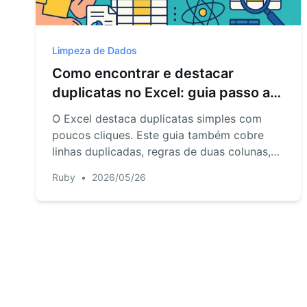
Limpeza de Dados
Como encontrar e destacar
duplicatas no Excel: guia passo a
passo
O Excel destaca duplicatas simples com
poucos cliques. Este guia também cobre
linhas duplicadas, regras de duas colunas,
valores inconsistentes, múltiplos arquivos,
Ruby
•
2026/05/26
verificações CSV/XLSX e um fluxo de IA
com RowSpeak.