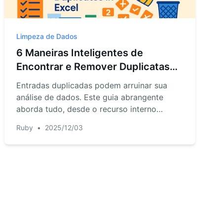
Limpeza de Dados
6 Maneiras Inteligentes de
Encontrar e Remover Duplicatas
no Excel
Entradas duplicadas podem arruinar sua
análise de dados. Este guia abrangente
aborda tudo, desde o recurso interno
'Remover Duplicatas' do Excel e Power
Ruby
•
2025/12/03
Query até um método revolucionário de IA
que limpa seus dados com um simples
comando. Encontre a técnica perfeita para
suas necessidades.