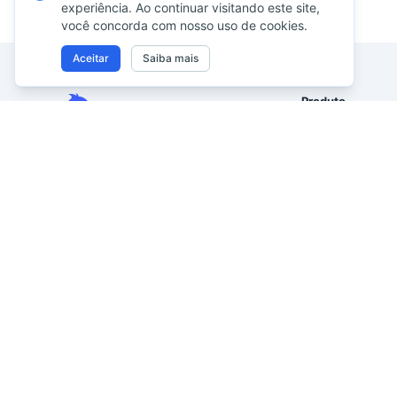
experiência. Ao continuar visitando este site,
você concorda com nosso uso de cookies.
Aceitar
Saiba mais
Produto
Excel AI
Analise tabelas de Excel, CSV, PDF
Assistente de pl
e imagens usando as suas próprias
palavras. Limpe dados
Análise de dados
desorganizados mais depressa,
Relatórios com IA
gere insights de imediato e
Excel para dashb
entregue relatórios que a liderança
possa realmente usar.
Imagem para Exce
De dados desorganizados a
PDF para Excel c
relatórios prontos para a liderança.
Visualização de 
Antes Excelmatic
Criador de gráfic
Inteligência de 