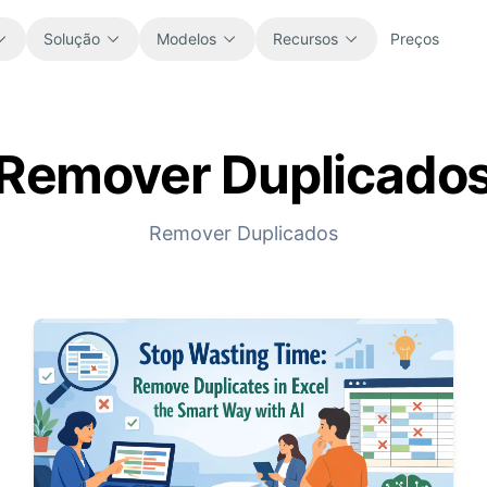
Solução
Modelos
Recursos
Preços
Remover Duplicado
Tudo
Blog
Explore todos os modelos de planilha
Atualizações do produto, exemplos e
prontos para usar.
ideias de workflow.
Remover Duplicados
Finanças
Guias
Orçamentos, previsões, relatórios e
Tutoriais passo a passo para trabalhos
análise financeira.
reais com planilhas.
Operações
Documentação
Acompanhe fluxos, handoffs,
Documentação principal, configuração e
planeamento e execução.
referências de uso.
Vendas
Biblioteca de prompts