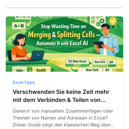
Lagerkosten sofort per einfachem Textbefehl
berechnen – zeitsparend und fehlerfrei.
Excel-Tipps
Verschwenden Sie keine Zeit mehr
mit dem Verbinden & Teilen von
Zellen — Automatisierung mit Excel-
Genervt von manuellem Zusammenfügen oder
KI
Trennen von Namen und Adressen in Excel?
Dieser Guide zeigt den klassischen Weg über