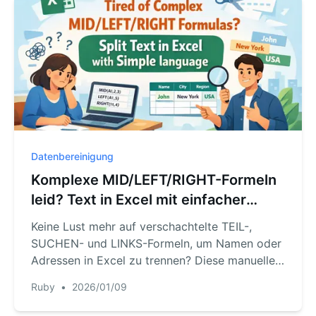
Erkenntnisse.
Datenbereinigung
Komplexe MID/LEFT/RIGHT-Formeln
leid? Text in Excel mit einfacher
Sprache aufteilen
Keine Lust mehr auf verschachtelte TEIL-,
SUCHEN- und LINKS-Formeln, um Namen oder
Adressen in Excel zu trennen? Diese manuellen
Methoden sind langsam und fehleranfällig.
Ruby
•
2026/01/09
Erfahren Sie, wie RowSpeak, ein Excel-KI-
Agent, komplexe Textteilungen einfach per