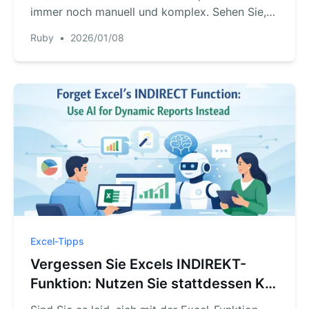
immer noch manuell und komplex. Sehen Sie,
wie Sie mit der KI von RowSpeak Formeln
Ruby
•
2026/01/08
komplett umgehen und Ergebnisse einfach
durch eine Frage in natürlicher Sprache
erhalten.
Excel-Tipps
Vergessen Sie Excels INDIREKT-
Funktion: Nutzen Sie stattdessen KI
für dynamische Berichte