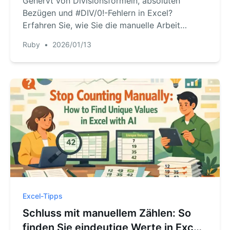
Genervt von Divisionsformeln, absoluten
Bezügen und #DIV/0!-Fehlern in Excel?
Erfahren Sie, wie Sie die manuelle Arbeit
überspringen können. Wir zeigen Ihnen, wie
Ruby
•
2026/01/13
eine Excel‑KI sofort Preis pro Einheit berechnet
oder Währungen für Sie umrechnet.
Excel-Tipps
Schluss mit manuellem Zählen: So
finden Sie eindeutige Werte in Excel