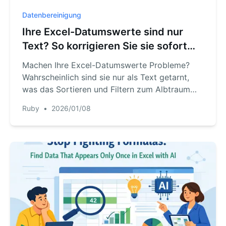
Datenbereinigung
Ihre Excel-Datumswerte sind nur
Text? So korrigieren Sie sie sofort
mit KI
Machen Ihre Excel-Datumswerte Probleme?
Wahrscheinlich sind sie nur als Text getarnt,
was das Sortieren und Filtern zum Albtraum
macht. Verschwenden Sie keine Stunden mehr
Ruby
•
2026/01/08
mit manuellen Korrekturen und komplexen
Formeln. Entdecken Sie, wie die KI von
RowSpeak jedes Text-Datumsformat in
Sekunden verstehen und umwandeln kann.