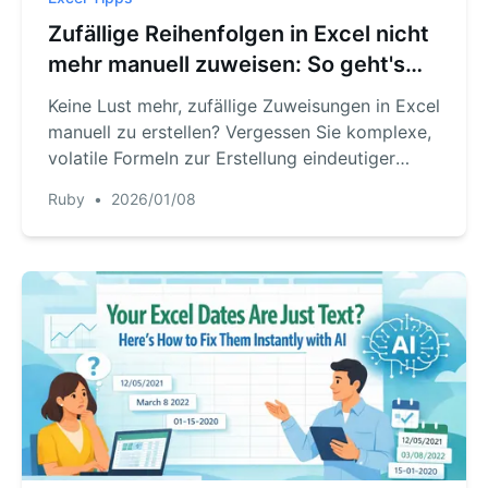
Zufällige Reihenfolgen in Excel nicht
mehr manuell zuweisen: So geht's
schneller mit KI
Keine Lust mehr, zufällige Zuweisungen in Excel
manuell zu erstellen? Vergessen Sie komplexe,
volatile Formeln zur Erstellung eindeutiger
Zufallslisten. Sehen Sie, wie die KI von
Ruby
•
2026/01/08
RowSpeak das zufällige Sortieren und
Gruppieren für die Eventplanung oder
Teamzuweisungen in Sekundenschnelle mit
einfachen Chat-Befehlen erledigt.