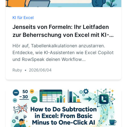
KI für Excel
Jenseits von Formeln: Ihr Leitfaden
zur Beherrschung von Excel mit KI-
Assistenten
Hör auf, Tabellenkalkulationen anzustarren.
Entdecke, wie KI-Assistenten wie Excel Copilot
und RowSpeak deinen Workflow
transformieren können. Dieser Leitfaden erklärt
Ruby
•
2026/06/04
ihre Funktionen, vergleicht ihre Stärken und
zeigt dir, wie du mit einfachem Englisch sofort
Antworten aus deinen Daten erhältst.