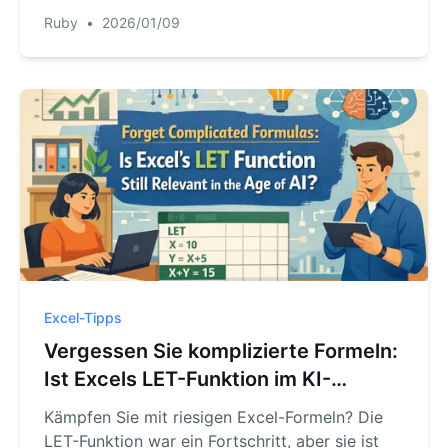
traditionellen Weg und eine revolutionär neue
Ruby
•
2026/01/09
Methode. Erfahren Sie, wie eine Excel-KI
Volumen und Flächen für Sie berechnet, indem
Sie einfach in natürlicher Sprache fragen.
Excel-Tipps
Vergessen Sie komplizierte Formeln:
Ist Excels LET-Funktion im KI-
Zeitalter noch relevant?
Kämpfen Sie mit riesigen Excel-Formeln? Die
LET-Funktion war ein Fortschritt, aber sie ist