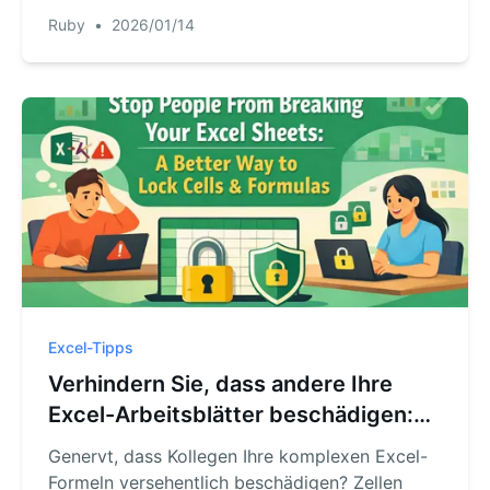
Formeln und die schnellere KI-Lösung mit
Ruby
•
2026/01/14
RowSpeak. Schluss mit zeitraubender
Datenaufbereitung.
Excel-Tipps
Verhindern Sie, dass andere Ihre
Excel-Arbeitsblätter beschädigen:
Eine bessere Methode, Zellen &
Genervt, dass Kollegen Ihre komplexen Excel-
Formeln zu sperren
Formeln versehentlich beschädigen? Zellen