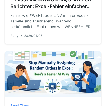
Berichten: Excel-Fehler einfacher
behandeln
Fehler wie #WERT! oder #NV in Ihrer Excel-
Tabelle sind frustrierend. Während
herkömmliche Funktionen wie WENNFEHLER
eine manuelle Lösung bieten, ist dies repetitiv
Ruby
•
2026/01/08
und überlädt Ihre Formeln. Entdecken Sie, wie
Sie mit RowSpeak, einer Excel-KI, alle
Formelfehler automatisch durch einfache
Sprachbefehle beheben.
Excel-Tipps