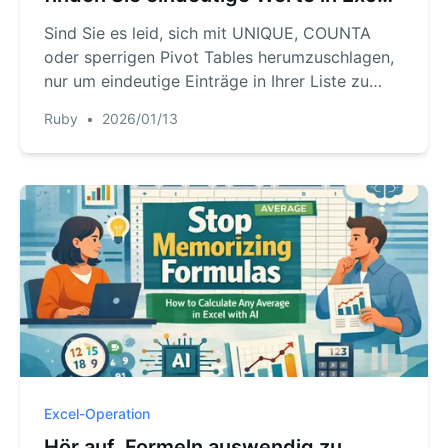
mit KI
Sind Sie es leid, sich mit UNIQUE, COUNTA
oder sperrigen Pivot Tables herumzuschlagen,
nur um eindeutige Einträge in Ihrer Liste zu
zählen? Entdecken Sie, wie ein Excel AI-Tool
Ruby
•
2026/01/13
wie RowSpeak Ihnen ermöglicht, eindeutige
oder unterschiedliche Werte mit einem
einfachen Satz zu finden, Zeit zu sparen und
Formelfehler zu vermeiden.
Excel-Operation
Hör auf, Formeln auswendig zu