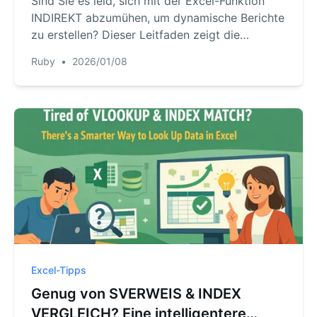
Sind Sie es leid, sich mit der Excel-Funktion
INDIREKT abzumühen, um dynamische Berichte
zu erstellen? Dieser Leitfaden zeigt die
Grenzen der traditionellen Methode auf und
Ruby
•
2026/01/08
stellt einen schnelleren, fehlerfreien Weg vor,
bei dem ein Excel-KI-Agent dynamische
Bezüge mit einfachen Sprachanweisungen
handhabt.
Excel-Tipps
Genug von SVERWEIS & INDEX
VERGLEICH? Eine intelligentere