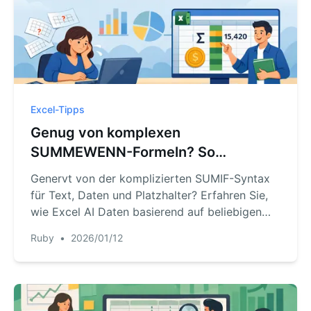
Excel-Tipps
Genug von komplexen
SUMMEWENN-Formeln? So
summieren Sie Daten in Excel
Genervt von der komplizierten SUMIF-Syntax
intelligenter.
für Text, Daten und Platzhalter? Erfahren Sie,
wie Excel AI Daten basierend auf beliebigen
Bedingungen summiert – einfach per
Ruby
•
2026/01/12
natürlicher Sprache. Sparen Sie Stunden und
vermeiden Sie Formelfehler mit RowSpeak.