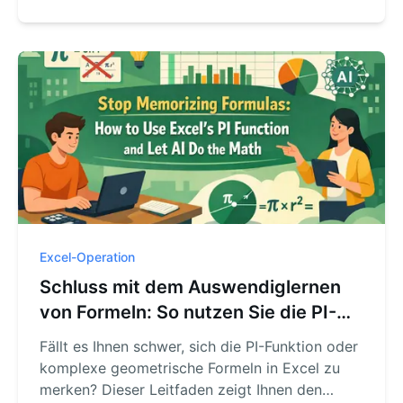
automatisch Gleichstände auflöst und in
Sekunden perfekte Rankings erstellt, ganz
ohne komplexe Formeln.
Excel-Operation
Schluss mit dem Auswendiglernen
von Formeln: So nutzen Sie die PI-
Funktion von Excel und lassen die KI
Fällt es Ihnen schwer, sich die PI-Funktion oder
rechnen
komplexe geometrische Formeln in Excel zu
merken? Dieser Leitfaden zeigt Ihnen den