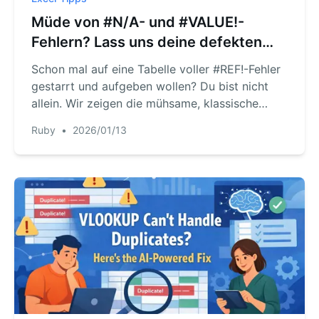
Müde von #N/A- und #VALUE!-
Fehlern? Lass uns deine defekten
Excel-Formeln mit KI reparieren
Schon mal auf eine Tabelle voller #REF!-Fehler
gestarrt und aufgeben wollen? Du bist nicht
allein. Wir zeigen die mühsame, klassische
Methode zum Debuggen von Formeln und
Ruby
•
2026/01/13
einen revolutionären neuen Ansatz mit Excel AI,
der sie in Sekunden mithilfe einfacher Sprache
behebt.