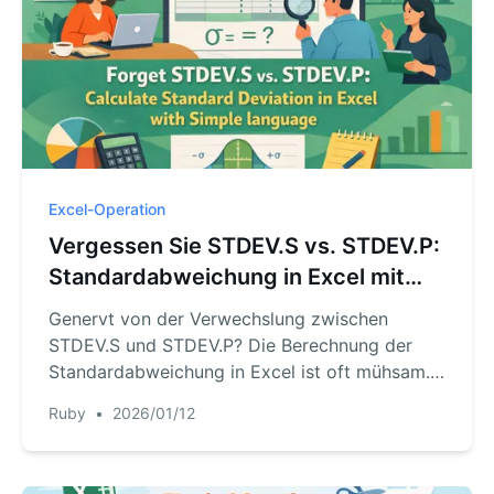
Excel-Operation
Vergessen Sie STDEV.S vs. STDEV.P:
Standardabweichung in Excel mit
einfacher Sprache berechnen
Genervt von der Verwechslung zwischen
STDEV.S und STDEV.P? Die Berechnung der
Standardabweichung in Excel ist oft mühsam.
Dieser Guide erklärt die klassischen Formeln
Ruby
•
2026/01/12
und zeigt einen smarteren Weg mit Excel-KI.
Überlassen Sie RowSpeak die komplexe
Statistik und konzentrieren Sie sich auf die