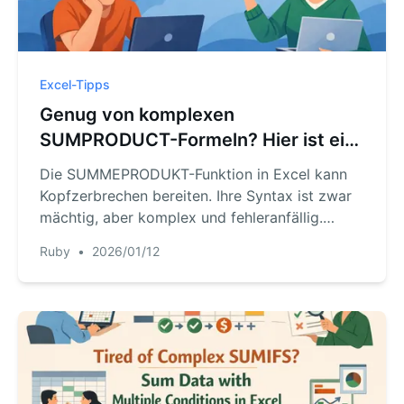
Excel-Tipps
Genug von komplexen
SUMPRODUCT-Formeln? Hier ist ein
einfacherer Weg mit KI
Die SUMMEPRODUKT-Funktion in Excel kann
Kopfzerbrechen bereiten. Ihre Syntax ist zwar
mächtig, aber komplex und fehleranfällig.
Erfahren Sie, wie ein Excel-KI-Agent wie
Ruby
•
2026/01/12
RowSpeak manuelle Formeln ersetzt und
komplexe Berechnungen einfach per
Texteingabe ermöglicht.