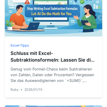
Excel-Tipps
Schluss mit Excel-
Subtraktionsformeln: Lassen Sie die
KI für sich rechnen
Genug vom Formel-Chaos beim Subtrahieren
von Zahlen, Daten oder Prozenten? Vergessen
Sie das Auswendiglernen von `=SUM()`,
`DATEVALUE()` oder absoluten Bezügen.
Ruby
•
2026/01/15
Erfahren Sie, wie Excel AI jede Subtraktion
sofort durch einfache Textbefehle für Sie
erledigt.