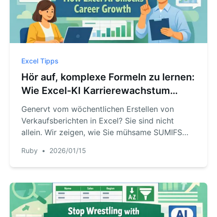
Excel Tipps
Hör auf, komplexe Formeln zu lernen:
Wie Excel-KI Karrierewachstum
fördert
Genervt vom wöchentlichen Erstellen von
Verkaufsberichten in Excel? Sie sind nicht
allein. Wir zeigen, wie Sie mühsame SUMIFS
und manuelle Pivot-Tabellen loswerden und
Ruby
•
2026/01/15
Excel AI nutzen, um in Minuten Erkenntnisse zu
gewinnen — so bleibt Zeit für strategische
Arbeit, die auffällt.