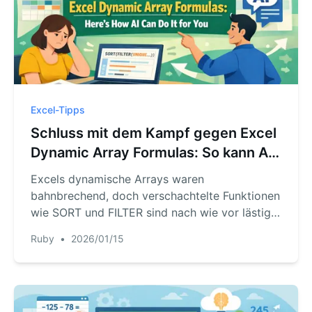
Excel-Tipps
Schluss mit dem Kampf gegen Excel
Dynamic Array Formulas: So kann AI
das für Sie erledigen
Excels dynamische Arrays waren
bahnbrechend, doch verschachtelte Funktionen
wie SORT und FILTER sind nach wie vor lästig.
Entdecken Sie, wie RowSpeak, ein KI‑Agent,
Ruby
•
2026/01/15
komplexe Datenfilterung, Sortierung und
Analyse allein durch Fragen in natürlicher
Sprache ermöglicht.