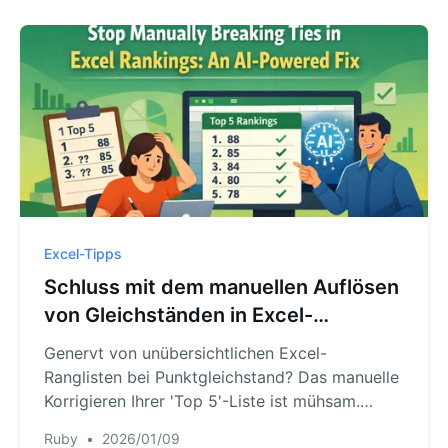
Anfrage in natürlicher Sprache erledigt.
Excel-Tipps
Schluss mit dem manuellen Auflösen
von Gleichständen in Excel-
Ranglisten: Eine KI-gestützte Lösung
Genervt von unübersichtlichen Excel-
Ranglisten bei Punktgleichstand? Das manuelle
Korrigieren Ihrer 'Top 5'-Liste ist mühsam.
Entdecken Sie, wie ein Excel-KI-Agent
Ruby
•
2026/01/09