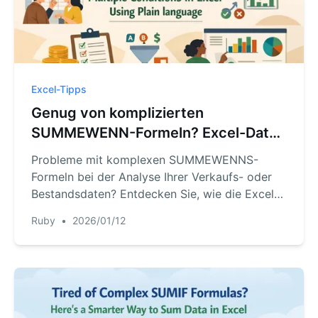
Excel-Tipps
Genug von komplizierten
SUMMEWENN-Formeln? Excel-Daten
mit natürlicher Sprache summieren
Probleme mit komplexen SUMMEWENNS-
Formeln bei der Analyse Ihrer Verkaufs- oder
Bestandsdaten? Entdecken Sie, wie die Excel-
KI RowSpeak komplizierte Syntax durch
Ruby
•
2026/01/12
einfache Fragen ersetzt, Zeit spart und Fehler
vermeidet.