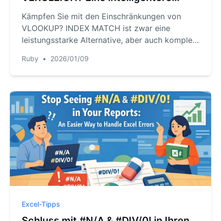
Methode zur Datensuche in Excel.
Kämpfen Sie mit den Einschränkungen von
VLOOKUP? INDEX MATCH ist zwar eine
leistungsstarke Alternative, aber auch komplex
zu meistern. Entdecken Sie eine moderne,
Ruby
•
2026/01/09
schnellere Methode, um jede Datensuche in
Excel mit einem Excel AI-Agenten in einfacher
Sprache durchzuführen.
Excel-Tipps
Schluss mit #N/A & #DIV/0! in Ihren