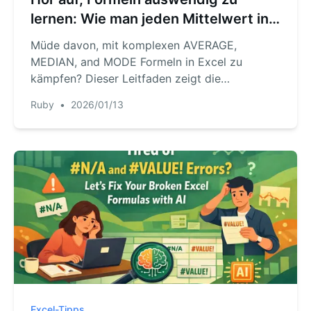
lernen: Wie man jeden Mittelwert in
Excel mit AI berechnet
Müde davon, mit komplexen AVERAGE,
MEDIAN, and MODE Formeln in Excel zu
kämpfen? Dieser Leitfaden zeigt die
traditionellen Methoden und ihre Fallstricke
Ruby
•
2026/01/13
und stellt dann eine schnellere Methode vor,
mit Excel AI jede Art von Durchschnitt mit
einfachen Sprachbefehlen zu berechnen.
Excel-Tipps