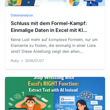
Datenanalyse
Schluss mit dem Formel-Kampf:
Einmalige Daten in Excel mit KI
finden
Keine Lust mehr auf komplexe Formeln, nur um
Elemente zu finden, die einmalig in einer Liste
sind? Diese Anleitung zeigt den alten,
mühsamen und den neuen, KI-gestützten Weg,
Ruby
•
2026/01/07
um dieses häufige Excel-Problem in Sekunden
zu lösen.