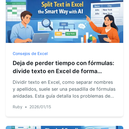
Consejos de Excel
Deja de perder tiempo con fórmulas:
divide texto en Excel de forma
inteligente con IA
Dividir texto en Excel, como separar nombres
y apellidos, suele ser una pesadilla de fórmulas
anidadas. Esta guía detalla los problemas de
los métodos tradicionales y presenta una
Ruby
•
2026/01/15
forma más rápida de separar datos al instante
con la IA de RowSpeak y lenguaje natural.