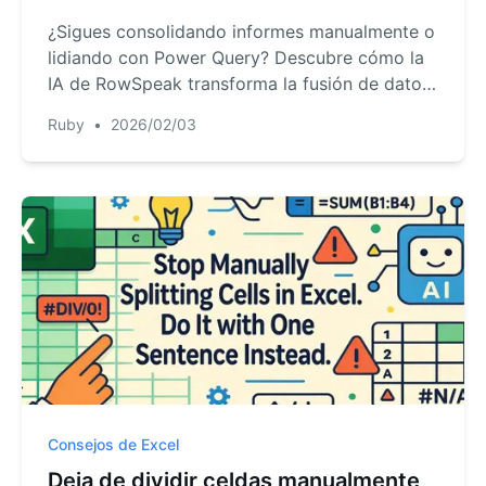
frase.
¿Sigues consolidando informes manualmente o
lidiando con Power Query? Descubre cómo la
IA de RowSpeak transforma la fusión de datos
desordenados en una conversación sencilla—
Ruby
•
2026/02/03
ahorrándote horas de trabajo tedioso.
Consejos de Excel
Deja de dividir celdas manualmente