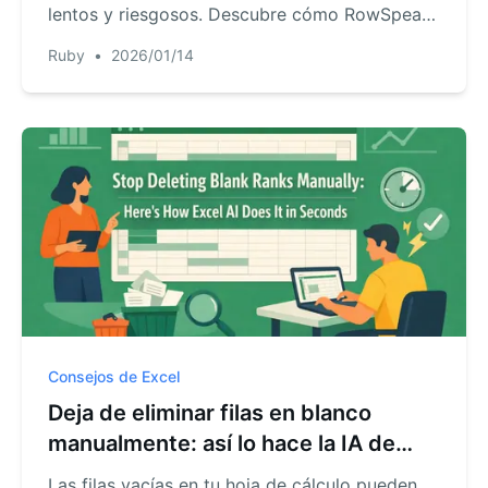
lentos y riesgosos. Descubre cómo RowSpeak,
un agente de IA para Excel, automatiza todo el
Ruby
•
2026/01/14
proceso con un simple comando de chat,
ahorrando tiempo y evitando errores costosos.
Consejos de Excel
Deja de eliminar filas en blanco
manualmente: así lo hace la IA de
Excel en segundos
Las filas vacías en tu hoja de cálculo pueden