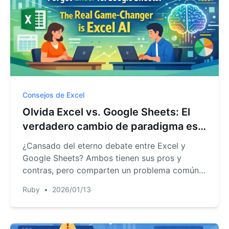
Consejos de Excel
Olvida Excel vs. Google Sheets: El
verdadero cambio de paradigma es
Excel AI
¿Cansado del eterno debate entre Excel y
Google Sheets? Ambos tienen sus pros y
contras, pero comparten un problema común:
el tedioso trabajo manual. Descubre cómo una
Ruby
•
2026/01/13
nueva categoría de herramientas —Excel AI—
está dejando atrás este debate al automatizar
tus tareas más complejas.