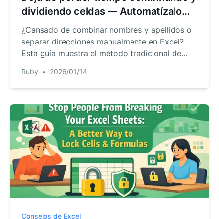
dividiendo celdas — Automatízalo
con la IA de Excel
¿Cansado de combinar nombres y apellidos o
separar direcciones manualmente en Excel?
Esta guía muestra el método tradicional de
fórmulas y una solución más rápida con IA
Ruby
•
2026/01/14
usando RowSpeak. Deja de perder horas en la
preparación de datos.
Consejos de Excel