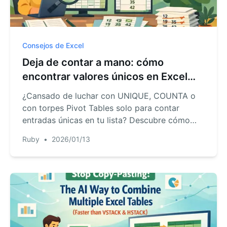
Consejos de Excel
Deja de contar a mano: cómo
encontrar valores únicos en Excel
con IA
¿Cansado de luchar con UNIQUE, COUNTA o
con torpes Pivot Tables solo para contar
entradas únicas en tu lista? Descubre cómo
una herramienta de IA para Excel como
Ruby
•
2026/01/13
RowSpeak te permite encontrar valores únicos
o distintos con una sola frase, ahorrándote
tiempo y eliminando errores de fórmulas.