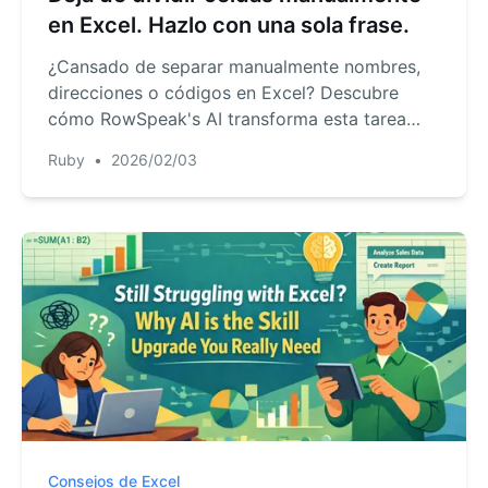
en Excel. Hazlo con una sola frase.
¿Cansado de separar manualmente nombres,
direcciones o códigos en Excel? Descubre
cómo RowSpeak's AI transforma esta tarea
tediosa en una simple conversación — ahorra
Ruby
•
2026/02/03
horas y elimina los dolores de cabeza con las
fórmulas.
Consejos de Excel