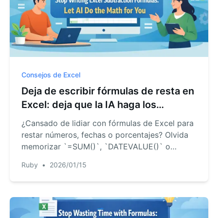
Consejos de Excel
Deja de escribir fórmulas de resta en
Excel: deja que la IA haga los
cálculos por ti
¿Cansado de lidiar con fórmulas de Excel para
restar números, fechas o porcentajes? Olvida
memorizar `=SUM()`, `DATEVALUE()` o
referencias absolutas. Descubre cómo la IA de
Ruby
•
2026/01/15
Excel realiza cualquier resta al instante con
simples comandos de texto.