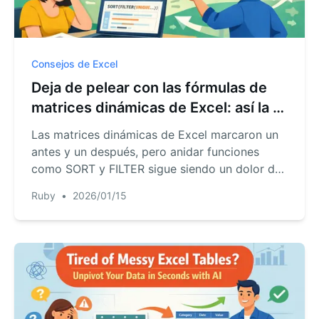
Consejos de Excel
Deja de pelear con las fórmulas de
matrices dinámicas de Excel: así la IA
puede hacerlo por ti
Las matrices dinámicas de Excel marcaron un
antes y un después, pero anidar funciones
como SORT y FILTER sigue siendo un dolor de
cabeza. Descubre cómo RowSpeak, un agente
Ruby
•
2026/01/15
de IA, te permite filtrar, ordenar y analizar
datos complejos solo preguntando en lenguaje
natural.