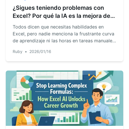
¿Sigues teniendo problemas con
Excel? Por qué la IA es la mejora de
habilidades que necesitas
Todos dicen que necesitas habilidades en
Excel, pero nadie menciona la frustrante curva
de aprendizaje ni las horas en tareas manuales.
¿Y si pudieras saltarte las fórmulas complejas
Ruby
•
2026/01/16
y simplemente preguntarle a tu hoja de
cálculo? Descubre cómo Excel AI está
cambiando el juego.