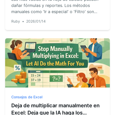
dañar fórmulas y reportes. Los métodos
manuales como 'Ir a especial' o 'Filtro' son
lentos y riesgosos. Descubre cómo RowSpeak,
Ruby
•
2026/01/14
un agente de IA para Excel, elimina todas las
filas vacías con una simple instrucción,
limpiando tus datos en segundos.
Consejos de Excel
Deja de multiplicar manualmente en
Excel: Deja que la IA haga los