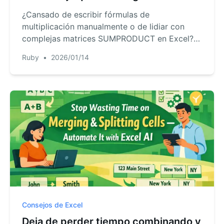
cálculos por ti.
¿Cansado de escribir fórmulas de
multiplicación manualmente o de lidiar con
complejas matrices SUMPRODUCT en Excel?
Descubre cómo herramientas de IA como
Ruby
•
2026/01/14
RowSpeak calculan al instante totales,
comisiones o costos de inventario con
comandos sencillos, ahorrando tiempo y
reduciendo errores.
Consejos de Excel
Deja de perder tiempo combinando y