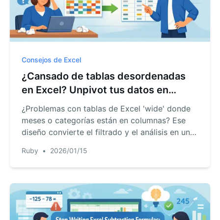
Consejos de Excel
¿Cansado de tablas desordenadas
en Excel? Unpivot tus datos en
segundos con AI
¿Problemas con tablas de Excel 'wide' donde
meses o categorías están en columnas? Ese
diseño convierte el filtrado y el análisis en una
pesadilla. Descubre cómo deshacer la
Ruby
•
2026/01/15
pivoteación de tus datos y pasar de un
proceso manual torpe a una simple
conversación con Excel AI.