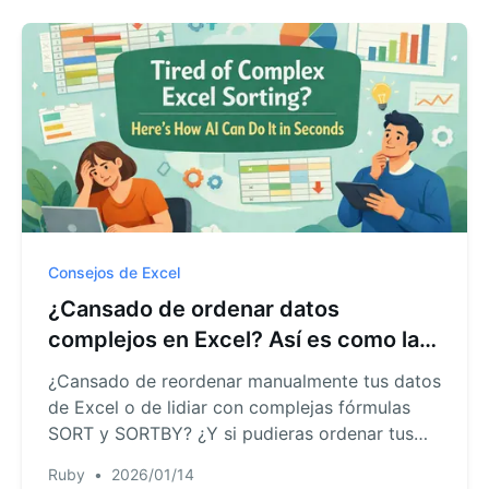
organizar tus datos a la perfección con una
sola frase.
Consejos de Excel
¿Cansado de ordenar datos
complejos en Excel? Así es como la
IA lo hace en segundos.
¿Cansado de reordenar manualmente tus datos
de Excel o de lidiar con complejas fórmulas
SORT y SORTBY? ¿Y si pudieras ordenar tus
tablas con solo pedirlo? Esta guía te muestra
Ruby
•
2026/01/14
cómo una IA de Excel puede automatizar el