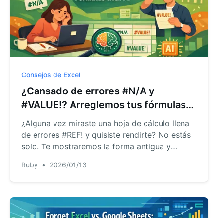
Consejos de Excel
¿Cansado de errores #N/A y
#VALUE!? Arreglemos tus fórmulas
rotas de Excel con AI
¿Alguna vez miraste una hoja de cálculo llena
de errores #REF! y quisiste rendirte? No estás
solo. Te mostraremos la forma antigua y
tediosa de depurar fórmulas y un enfoque
Ruby
•
2026/01/13
revolucionario con Excel AI para corregirlas en
segundos con lenguaje natural.