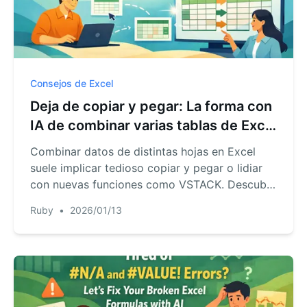
Consejos de Excel
Deja de copiar y pegar: La forma con
IA de combinar varias tablas de Excel
(más rápida que VSTACK & HSTACK)
Combinar datos de distintas hojas en Excel
suele implicar tedioso copiar y pegar o lidiar
con nuevas funciones como VSTACK. Descubre
una forma más rápida con RowSpeak: solo dile
Ruby
•
2026/01/13
a una AI 'combina estas tablas' y se hace en
segundos, incluso si las columnas no coinciden
perfectamente.