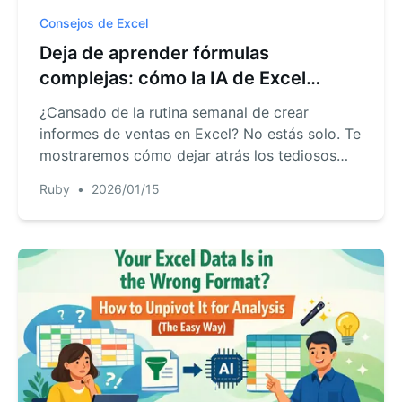
Consejos de Excel
Deja de aprender fórmulas
complejas: cómo la IA de Excel
impulsa tu carrera
¿Cansado de la rutina semanal de crear
informes de ventas en Excel? No estás solo. Te
mostraremos cómo dejar atrás los tediosos
SUMIFS y las configuraciones manuales de
Ruby
•
2026/01/15
pivot table y usar Excel AI para obtener
insights en minutos, liberándote para trabajo
estratégico que te haga notar.