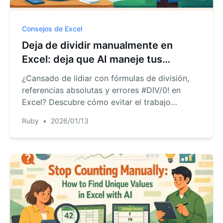
Consejos de Excel
Deja de dividir manualmente en
Excel: deja que AI maneje tus
cálculos
¿Cansado de lidiar con fórmulas de división,
referencias absolutas y errores #DIV/0! en
Excel? Descubre cómo evitar el trabajo
manual. Te mostraremos cómo un Excel AI
Ruby
•
2026/01/13
puede calcular instantáneamente el precio por
unidad o convertir monedas por ti.