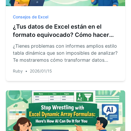
Consejos de Excel
¿Tus datos de Excel están en el
formato equivocado? Cómo hacer
Unpivot para el análisis (La forma
¿Tienes problemas con informes amplios estilo
fácil)
tabla dinámica que son imposibles de analizar?
Te mostraremos cómo transformar datos
desordenados en un formato limpio y útil—
Ruby
•
2026/01/15
primero con Power Query, y luego verás cómo
un agente de IA para Excel como RowSpeak
puede hacerlo en segundos con una sola frase.