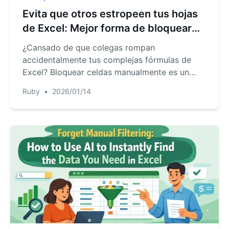
Evita que otros estropeen tus hojas
de Excel: Mejor forma de bloquear
celdas & fórmulas
¿Cansado de que colegas rompan
accidentalmente tus complejas fórmulas de
Excel? Bloquear celdas manualmente es un
proceso torpe y en varios pasos. Descubre
Ruby
•
2026/01/14
cómo RowSpeak ofrece una forma más
inteligente de gestionar el acceso a datos y la
colaboración sin contraseñas ni
configuraciones complejas.