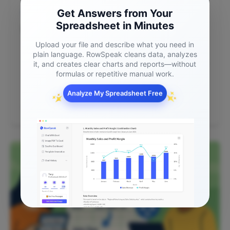
Get Answers from Your
Excel操作
Spreadsheet in Minutes
Excelデータ分析を強化する3つのAIツ
ール
Upload your file and describe what you need in
plain language. RowSpeak cleans data, analyzes
データ駆動型ビジネスの現代において、AIとExcel
it, and creates clear charts and reports—without
formulas or repetitive manual work.
を組み合わせることで強力な機能を解放できま
す。このガイドでは、Excelの機能を強化する3つ
✨
✨
Analyze My Spreadsheet Free
の最高のAIツールを紹介し、シームレスなデータ
Gianna
•
2025/07/24
分析と自動化を実現するRowSpeakがトップに位
置しています。