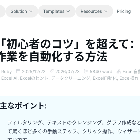
Solution
Templates
Resources
Pricing
「初心者のコツ」を超えて：Ex
All
Blog
作業を自動化する方法
Browse every ready-to-use
Product updates, examples, and
spreadsheet template.
workflow ideas.
Ruby
2025/12/22
2026/07/23
5840
word
Excel
Finance
Guides
Excel AI
,
Excelのヒント
,
データクリーニング
,
Excel自動化
,
Excel操作
Budgets, forecasts, reporting, and
Step-by-step tutorials for real
financial analysis.
spreadsheet jobs.
主なポイント:
Operations
Documentation
Track workflows, handoffs, planning,
Core product docs, setup, and usage
and execution.
references.
フィルタリング、テキストのクレンジング、グラフ作成など
て驚くほど多くの手動ステップ、クリック操作、ウィザー
Sales
Prompt Library