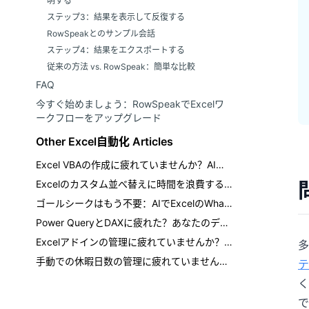
明する
ステップ3：結果を表示して反復する
RowSpeakとのサンプル会話
ステップ4：結果をエクスポートする
従来の方法 vs. RowSpeak：簡単な比較
FAQ
今すぐ始めましょう：RowSpeakでExcelワ
ークフローをアップグレード
Other Excel自動化 Articles
Excel VBAの作成に疲れていませんか？AIでタスクを自動化しましょう
Excelのカスタム並べ替えに時間を浪費するのはもう終わり：AIで高速化する方法
ゴールシークはもう不要：AIでExcelのWhat-If分析を
Power QueryとDAXに疲れた？あなたのデータワークフローを簡素化するExcel AIをご紹介
Excelアドインの管理に疲れていませんか？ オールインワンのAI代替ソリューションをご紹介
多
手動での休暇日数の管理に疲れていませんか？AIでExcel休暇トラッカーを自動化しましょう
テ
く
で