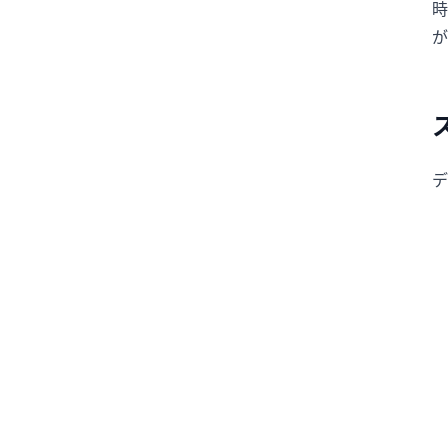
時
が
デ