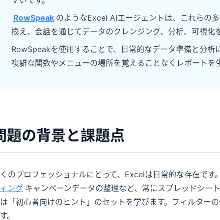
すいです。
Pipelines, quotas, forecasting, and
Useful prompts for analysis, reporting,
RowSpeak
のようなExcel AIエージェントは、これ
revenue tracking.
and cleanup.
換え、会話を通じてデータのクレンジング、分析、可視化
Project
Community
RowSpeakを使用することで、日常的なデータ準備と分
Manage milestones, owners, delivery,
Join discussions, ask questions, and
複雑な関数やメニューの場所を覚えることなくレポートを
and status.
learn from users.
Analytics
Quick Start
Dashboards, KPI reviews, and recurring
Fast onboarding for new users and
business insights.
teams.
問題の背景と課題点
くのプロフェッショナルにとって、Excelは日常的な存在で
ィング
キャンペーンデータの整理など、常にスプレッドシー
は「初心者向けのヒント」のセットを学びます。フィルターの
す。