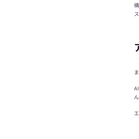
構
ス
ま
A
ん
エ