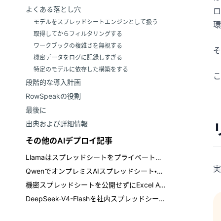
よくある落とし穴
ロ
モデルをスプレッドシートエンジンとして扱う
環
取得してからフィルタリングする
ワークブックの複雑さを無視する
そ
機密データをログに記録しすぎる
特定のモデルに依存した構築をする
こ
段階的な導入計画
RowSpeakの役割
最後に
出典および詳細情報
その他のAIデプロイ記事
Llamaはスプレッドシートをプライベートに分析できるか？企業チーム向け実践ガイド
実
QwenでオンプレミスAIスプレッドシート・アナリストを構築する方法
機密スプレッドシートを公開せずにExcel AIエージェントを活用する方法
DeepSeek-V4-Flashを社内スプレッドシート分析用プライベートAIサーバーとして構築する方法