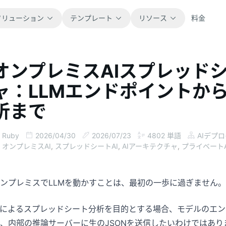
ソリューション
テンプレート
リソース
料金
オンプレミスAIスプレッド
すべて
ブログ
ャ：LLMエンドポイントか
すぐに使えるスプレッドシートテンプレー
製品アップデート、事例、ワークフローの
トをすべて閲覧できます。
ヒントを紹介します。
析まで
金融
ガイド
Ruby
2026/04/30
2026/07/23
4802
単語
AIデプ
予算、予測、レポート、財務分析に対応し
実際の表計算業務向けのステップ別チュー
ます。
トリアルです。
オンプレミスAI
,
スプレッドシートAI
,
AIアーキテクチャ
,
プライベートA
操作
ドキュメント
ンプレミスでLLMを動かすことは、最初の一歩に過ぎません。
業務フロー、引き継ぎ、計画、実行を管理
製品ドキュメント、設定方法、利用リファ
できます。
レンスを確認できます。
Iによるスプレッドシート分析を目的とする場合、モデルのエ
販売
プロンプトライブラリ
、内部の推論サーバーに生のJSONを送信したいわけではあ