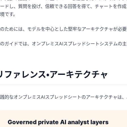
パイプライン、目標、予測、売上追跡に役
分析、レポート、データ整理に役立つプロ
ードし、質問を投げ、信頼できる回答を得て、チャートを作成
立ちます。
ンプト集です。
境です。
プロジェクト
コミュニティ
のためには、モデルを中心とした堅牢なアーキテクチャが必要
マイルストーン、担当者、納品状況、進捗
議論に参加し、質問し、他のユーザーから
を管理します。
学べます。
のガイドでは、オンプレミスAIスプレッドシートシステムの
アナリティクス
クイックスタート
ダッシュボード、KPIレビュー、定期的な分
新しいユーザーやチーム向けの素早い立ち
析に対応します。
上がりガイドです。
リファレンス・アーキテクチャ
践的なオンプレミスAIスプレッドシートのアーキテクチャは