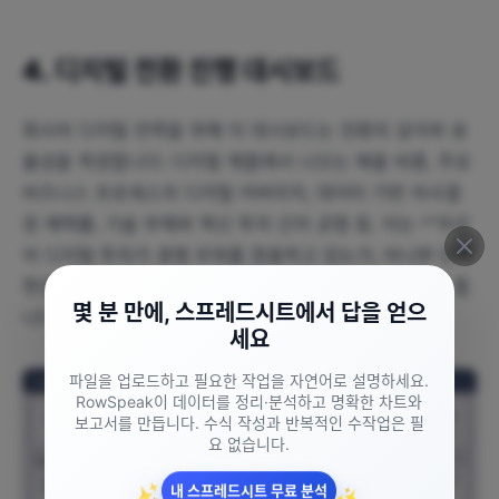
4. 디지털 전환 진행 대시보드
회사의 디지털 전략을 위해 이 대시보드는 전환의 깊이와 효
율성을 측정합니다: 디지털 제품에서 나오는 매출 비중, 주요
비즈니스 프로세스의 디지털 커버리지, 데이터 기반 의사결
정 채택률, 기술 부채와 혁신 투자 간의 균형 등. 이는 *"우리
의 디지털 투자가 경쟁 우위를 창출하고 있는가, 아니면 단지
현상유지를 하고 있는가?"*라는 질문에 답하는 데 도움을 줍
몇 분 만에, 스프레드시트에서 답을 얻으
니다.
세요
파일을 업로드하고 필요한 작업을 자연어로 설명하세요.
RowSpeak이 데이터를 정리·분석하고 명확한 차트와
보고서를 만듭니다. 수식 작성과 반복적인 수작업은 필
요 없습니다.
✨
내 스프레드시트 무료 분석
✨