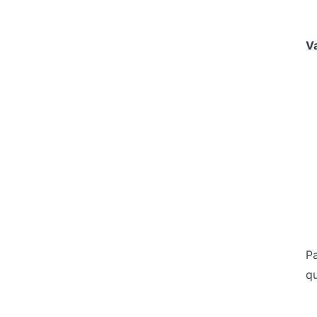
V
P
qu