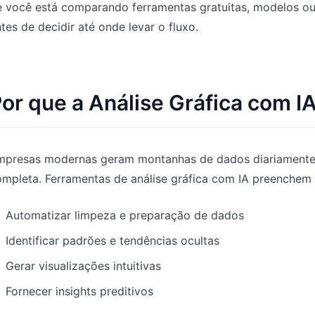
e você está comparando ferramentas gratuitas, modelos ou
Gerencie pipeline, metas, previsões e
Prompts úteis para análise, relatórios e
tes de decidir até onde levar o fluxo.
receita.
limpeza de dados.
Projeto
Comunidade
Controle marcos, responsáveis,
Participe das discussões, faça
or que a Análise Gráfica com I
entregas e estado.
perguntas e aprenda com outros
utilizadores.
Análises
Início rápido
Dashboards, revisões de KPI e análises
mpresas modernas geram montanhas de dados diariamente,
recorrentes.
Onboarding rápido para novos
mpleta. Ferramentas de análise gráfica com IA preenchem 
utilizadores e equipas.
Automatizar limpeza e preparação de dados
Identificar padrões e tendências ocultas
Gerar visualizações intuitivas
Fornecer insights preditivos