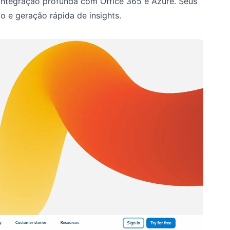
integração profunda com Office 365 e Azure. Seus
 e geração rápida de insights.