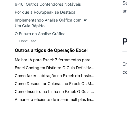
S
6-10: Outros Contendores Notáveis
an
Por que a RowSpeak se Destaca
Implementando Análise Gráfica com IA:
Um Guia Rápido
O Futuro da Análise Gráfica
P
Conclusão
Outros artigos de Operação Excel
Melhor IA para Excel: 7 ferramentas para análise, fórmulas, dashboards e relatórios
E
Excel Contagem Distinta: O Guia Definitivo para Contar Valores Únicos
co
Como fazer subtração no Excel: do básico ao IA de um clique
Como Desocultar Colunas no Excel: Os Métodos Mais Rápidos para Cada Situação
Como Inserir uma Linha no Excel: O Guia Definitivo para Formatação Mais Rápida
A maneira eficiente de inserir múltiplas linhas e colunas sem quebrar seus dados