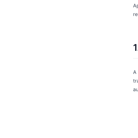
Ap
re
1
A
t
au