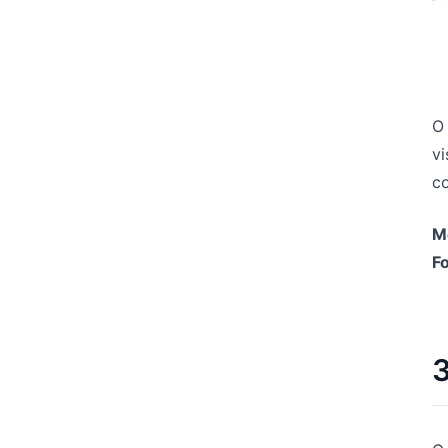
O 
v
c
M
Fo
3